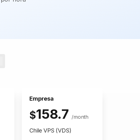
Empresa
158.7
$
/month
Chile VPS (VDS)