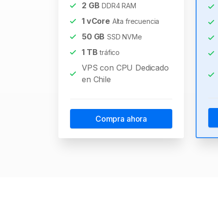
2
GB
DDR4 RAM
1
vCore
Alta frecuencia
50
GB
SSD NVMe
1
TB
tráfico
VPS con CPU Dedicado
en Chile
Compra ahora