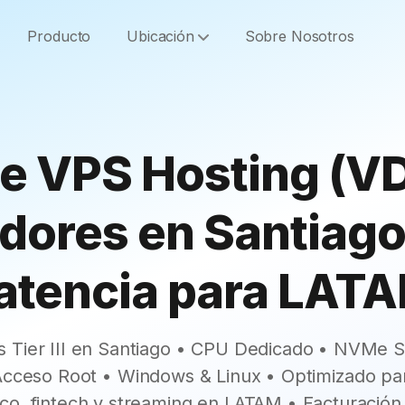
Producto
Ubicación
Sobre Nosotros
le VPS Hosting (VD
dores en Santiago
atencia para LAT
 Tier III en Santiago • CPU Dedicado • NVMe S
 Acceso Root • Windows & Linux • Optimizado pa
ico, fintech y streaming en LATAM • Facturación