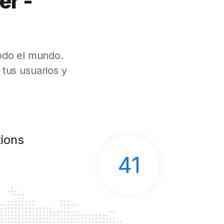
er -
odo el mundo.
tus usuarios y
ions
41