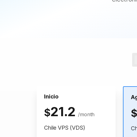
Inicio
A
21.2
$
/month
Chile VPS (VDS)
Ch