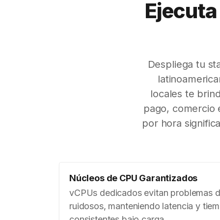
Ejecuta
Despliega tu st
latinoameric
locales te brin
pago, comercio e
por hora signific
Núcleos de CPU Garantizados
vCPUs dedicados evitan problemas d
ruidosos, manteniendo latencia y tie
consistentes bajo carga.