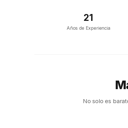
Jeddah
21
Tokyo
Años de Experiencia
Cairo
Bahrain
Sofia
Athens
Kuala Lumpur
Má
London
Muscat
No solo es barat
Kuwait City
Marseille
Karachi