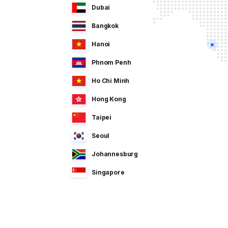
Dubai
Bangkok
Hanoi
Phnom Penh
Ho Chi Minh
Hong Kong
Taipei
Seoul
Johannesburg
Singapore
Manila
Dhaka
Sao Paulo