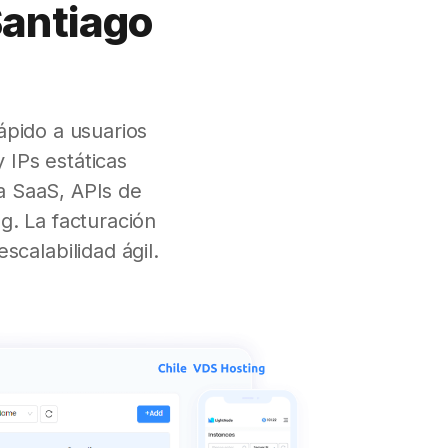
Santiago
ápido a usuarios
IPs estáticas
ra SaaS, APIs de
g. La facturación
scalabilidad ágil.