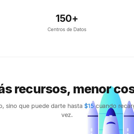
150+
Centros de Datos
s recursos, menor co
o, sino que puede darte hasta
$15
cuando recar
vez.