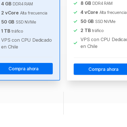
8
GB
4
GB
DDR4 RAM
DDR4 RAM
4
vCore
2
vCore
Alta frecuencia
Alta frecuencia
50
GB
50
GB
SSD NVMe
SSD NVMe
2
TB
1
TB
tráfico
tráfico
VPS con CPU Dedica
VPS con CPU Dedicado
en Chile
en Chile
Compra ahora
Compra ahora