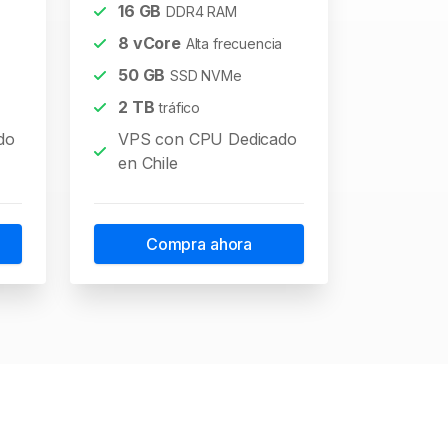
16
GB
DDR4 RAM
8
vCore
Alta frecuencia
50
GB
SSD NVMe
2
TB
tráfico
do
VPS con CPU Dedicado
en Chile
Compra ahora