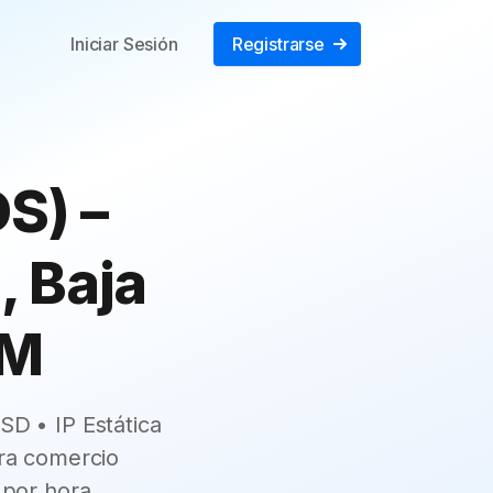
Iniciar Sesión
Registrarse
S) –
, Baja
AM
SD • IP Estática
ra comercio
 por hora