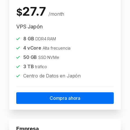
27.7
$
/month
VPS Japón
8
GB
DDR4 RAM
4
vCore
Alta frecuencia
50
GB
SSD NVMe
3
TB
tráfico
Centro de Datos en Japón
Compra ahora
Empresa