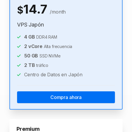
14.7
$
/month
VPS Japón
4
GB
DDR4 RAM
2
vCore
Alta frecuencia
50
GB
SSD NVMe
2
TB
tráfico
Centro de Datos en Japón
Compra ahora
Premium