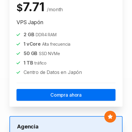
7.71
$
/month
VPS Japón
2
GB
DDR4 RAM
1
vCore
Alta frecuencia
50
GB
SSD NVMe
1
TB
tráfico
Centro de Datos en Japón
Compra ahora
Agencia