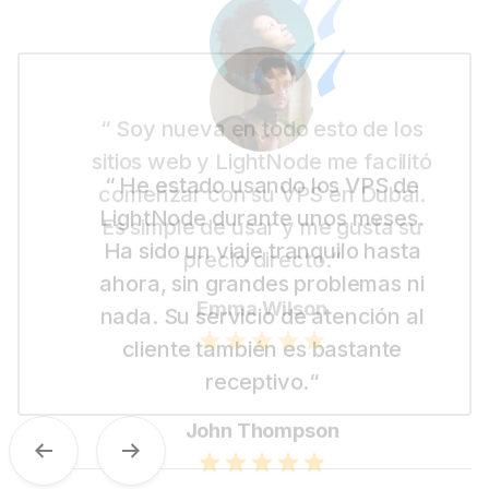
“ Soy nueva en todo esto de los
sitios web y LightNode me facilitó
comenzar con su VPS en Dubai.
Es simple de usar y me gusta su
precio directo.“
Emma Wilson
Previous
Next