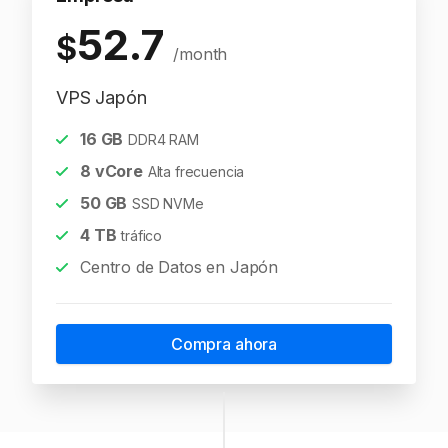
52.7
$
/month
VPS Japón
16
GB
DDR4 RAM
8
vCore
Alta frecuencia
50
GB
SSD NVMe
4
TB
tráfico
Centro de Datos en Japón
Compra ahora