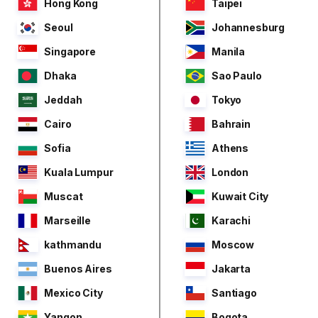
Hong Kong
Taipei
Seoul
Johannesburg
Singapore
Manila
Dhaka
Sao Paulo
Jeddah
Tokyo
Cairo
Bahrain
Sofia
Athens
Kuala Lumpur
London
Muscat
Kuwait City
Marseille
Karachi
kathmandu
Moscow
Buenos Aires
Jakarta
Mexico City
Santiago
Yangon
Bogota