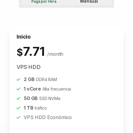
Mensual
Paga por Hora
Inicio
7.71
$
/month
VPS HDD
2
GB
DDR4 RAM
1
vCore
Alta frecuencia
50
GB
SSD NVMe
1
TB
tráfico
VPS HDD Económico