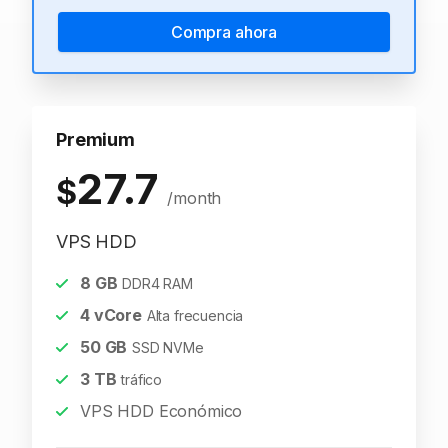
Compra ahora
Premium
27.7
$
/month
VPS HDD
8
GB
DDR4 RAM
4
vCore
Alta frecuencia
50
GB
SSD NVMe
3
TB
tráfico
VPS HDD Económico