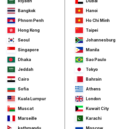
Riyadh
Dubai
Bangkok
Hanoi
Phnom Penh
Ho Chi Minh
Hong Kong
Taipei
Seoul
Johannesburg
Singapore
Manila
Dhaka
Sao Paulo
Jeddah
Tokyo
Cairo
Bahrain
Sofia
Athens
Kuala Lumpur
London
Muscat
Kuwait City
Marseille
Karachi
kathmandu
Moscow