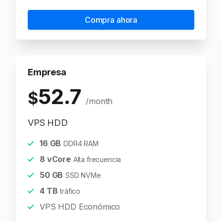
Compra ahora
Empresa
52.7
$
/month
VPS HDD
16
GB
DDR4 RAM
8
vCore
Alta frecuencia
50
GB
SSD NVMe
4
TB
tráfico
VPS HDD Económico