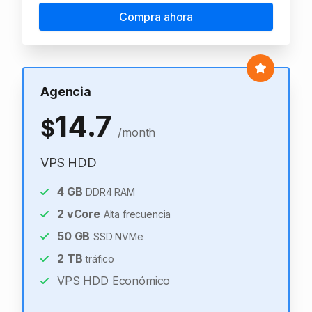
Compra ahora
Agencia
14.7
$
/month
VPS HDD
4
GB
DDR4 RAM
2
vCore
Alta frecuencia
50
GB
SSD NVMe
2
TB
tráfico
VPS HDD Económico