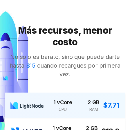
Más recursos, menor
costo
No solo es barato, sino que puede darte
hasta
$15
cuando recargues por primera
vez.
1 vCore
2 GB
$7.71
CPU
RAM
1 vCore
2 GB