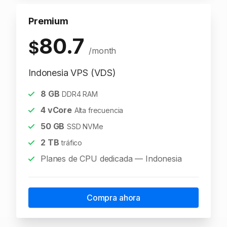
Premium
80.7
$
/month
Indonesia VPS (VDS)
8
GB
DDR4 RAM
4
vCore
Alta frecuencia
50
GB
SSD NVMe
2
TB
tráfico
Planes de CPU dedicada — Indonesia
Compra ahora