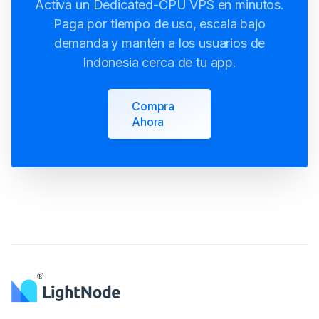
Activa un Dedicated-CPU VPS en minutos.
Paga por tiempo de uso, escala bajo
demanda y mantén a los usuarios de
Indonesia cerca de tu app.
Compra
Ahora