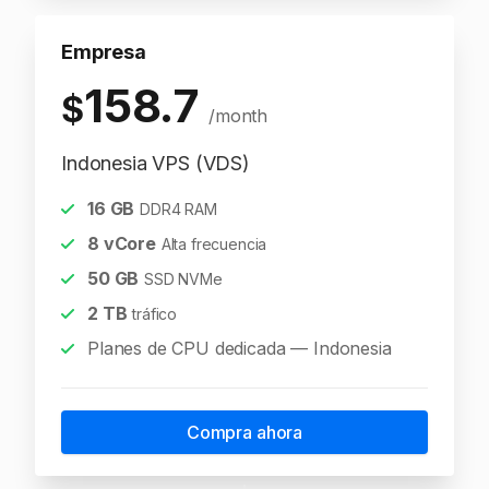
Empresa
158.7
$
/month
Indonesia VPS (VDS)
16
GB
DDR4 RAM
8
vCore
Alta frecuencia
50
GB
SSD NVMe
2
TB
tráfico
Planes de CPU dedicada — Indonesia
Compra ahora