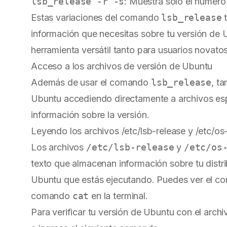
lsb_release -r -s
: Muestra solo el número 
Estas variaciones del comando
lsb_release
t
información que necesitas sobre tu versión de 
herramienta versátil tanto para usuarios nova
Acceso a los archivos de versión de Ubuntu
Además de usar el comando
lsb_release
, t
Ubuntu accediendo directamente a archivos esp
información sobre la versión.
Leyendo los archivos /etc/lsb-release y /etc/os
Los archivos
/etc/lsb-release
y
/etc/os
texto que almacenan información sobre tu distrib
Ubuntu que estás ejecutando. Puedes ver el co
comando
cat
en la terminal.
Para verificar tu versión de Ubuntu con el arch