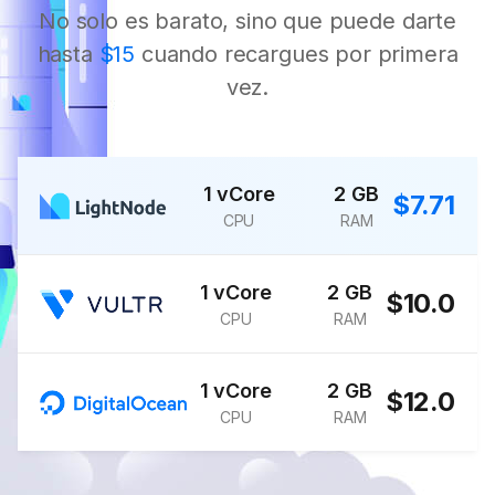
No solo es barato, sino que puede darte
hasta
$15
cuando recargues por primera
vez.
1 vCore
2 GB
$7.71
CPU
RAM
1 vCore
2 GB
$10.0
CPU
RAM
1 vCore
2 GB
$12.0
CPU
RAM