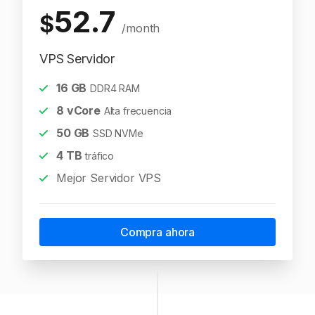
52.7
$
/month
VPS Servidor
16
GB
DDR4 RAM
8
vCore
Alta frecuencia
50
GB
SSD NVMe
4
TB
tráfico
Mejor Servidor VPS
Compra ahora