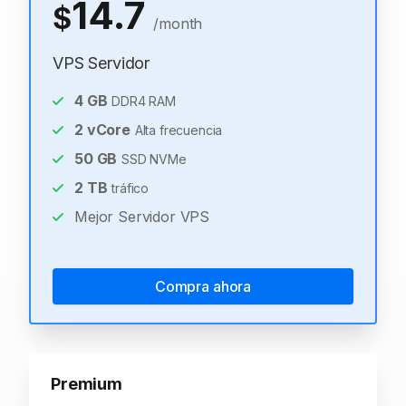
14.7
$
/month
VPS Servidor
4
GB
DDR4 RAM
2
vCore
Alta frecuencia
50
GB
SSD NVMe
2
TB
tráfico
Mejor Servidor VPS
Compra ahora
Premium