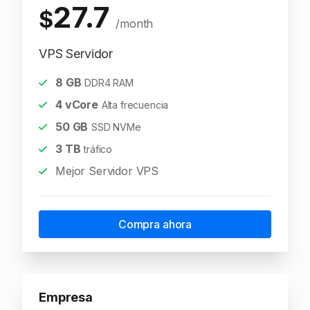
27.7
$
/month
VPS Servidor
8
GB
DDR4 RAM
4
vCore
Alta frecuencia
50
GB
SSD NVMe
3
TB
tráfico
Mejor Servidor VPS
Compra ahora
Empresa