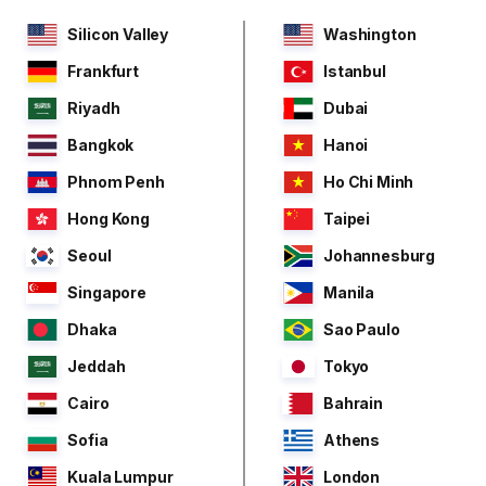
Silicon Valley
Washington
Frankfurt
Istanbul
Riyadh
Dubai
Bangkok
Hanoi
Phnom Penh
Ho Chi Minh
Hong Kong
Taipei
Seoul
Johannesburg
Singapore
Manila
Dhaka
Sao Paulo
Jeddah
Tokyo
Cairo
Bahrain
Sofia
Athens
Kuala Lumpur
London