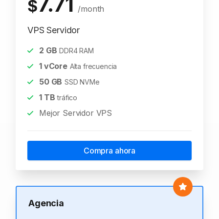
7.71
$
/month
VPS Servidor
2
GB
DDR4 RAM
1
vCore
Alta frecuencia
50
GB
SSD NVMe
1
TB
tráfico
Mejor Servidor VPS
Compra ahora
Agencia