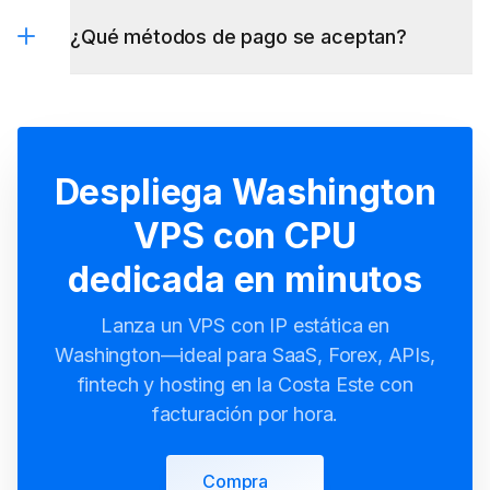
Despliega Washington
VPS con CPU
dedicada en minutos
Lanza un VPS con IP estática en
Washington—ideal para SaaS, Forex, APIs,
fintech y hosting en la Costa Este con
facturación por hora.
Compra
Ahora