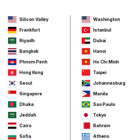
Silicon Valley
Washington
Frankfurt
Istanbul
Riyadh
Dubai
Bangkok
Hanoi
Phnom Penh
Ho Chi Minh
Hong Kong
Taipei
Seoul
Johannesburg
Singapore
Manila
Dhaka
Sao Paulo
Jeddah
Tokyo
Cairo
Bahrain
Sofia
Athens