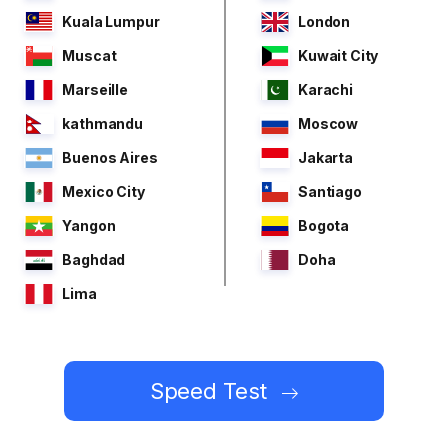
Kuala Lumpur
London
Muscat
Kuwait City
Marseille
Karachi
kathmandu
Moscow
Buenos Aires
Jakarta
Mexico City
Santiago
Yangon
Bogota
Baghdad
Doha
Lima
Speed Test