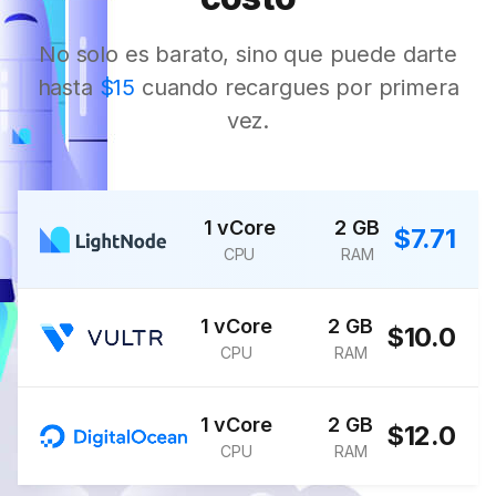
No solo es barato, sino que puede darte
hasta
$15
cuando recargues por primera
vez.
1 vCore
2 GB
$7.71
CPU
RAM
1 vCore
2 GB
$10.0
CPU
RAM
1 vCore
2 GB
$12.0
CPU
RAM