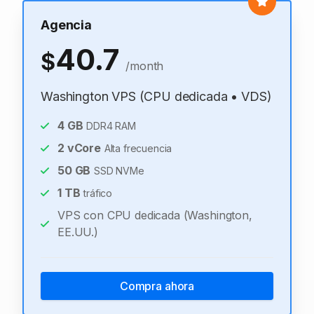
Agencia
40.7
$
/month
Washington VPS (CPU dedicada • VDS)
4
GB
DDR4 RAM
2
vCore
Alta frecuencia
50
GB
SSD NVMe
1
TB
tráfico
VPS con CPU dedicada (Washington,
EE.UU.)
Compra ahora