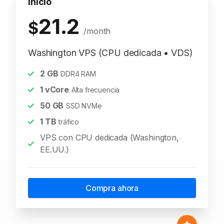
Inicio
21.2
$
/month
Washington VPS (CPU dedicada • VDS)
2
GB
DDR4 RAM
1
vCore
Alta frecuencia
50
GB
SSD NVMe
1
TB
tráfico
VPS con CPU dedicada (Washington,
EE.UU.)
Compra ahora