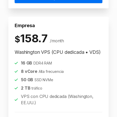
Empresa
158.7
$
/month
Washington VPS (CPU dedicada • VDS)
16
GB
DDR4 RAM
8
vCore
Alta frecuencia
50
GB
SSD NVMe
2
TB
tráfico
VPS con CPU dedicada (Washington,
EE.UU.)