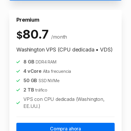
Premium
80.7
$
/month
Washington VPS (CPU dedicada • VDS)
8
GB
DDR4 RAM
4
vCore
Alta frecuencia
50
GB
SSD NVMe
2
TB
tráfico
VPS con CPU dedicada (Washington,
EE.UU.)
Compra ahora