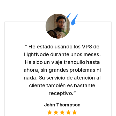
“ Soy nueva en todo esto de los
sitios web y LightNode me facilitó
comenzar con su VPS en Dubai.
Es simple de usar y me gusta su
precio directo.“
Emma Wilson