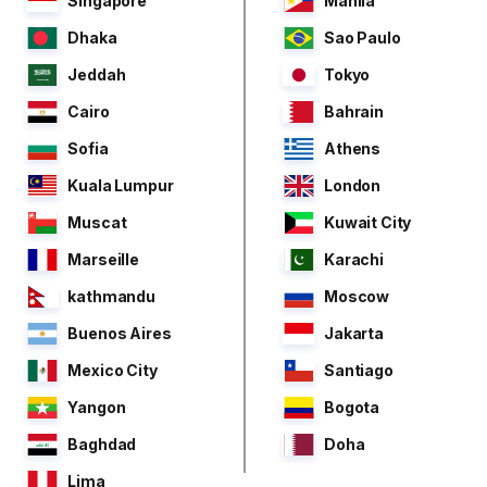
Singapore
Manila
Dhaka
Sao Paulo
Jeddah
Tokyo
Cairo
Bahrain
Sofia
Athens
Kuala Lumpur
London
Muscat
Kuwait City
Marseille
Karachi
kathmandu
Moscow
Buenos Aires
Jakarta
Mexico City
Santiago
Yangon
Bogota
Baghdad
Doha
Lima