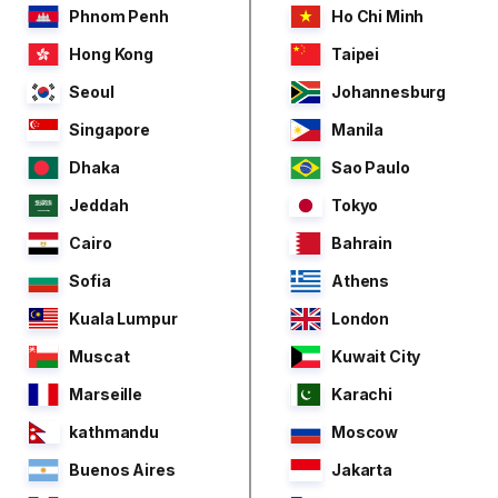
Phnom Penh
Ho Chi Minh
Hong Kong
Taipei
Seoul
Johannesburg
Singapore
Manila
Dhaka
Sao Paulo
Jeddah
Tokyo
Cairo
Bahrain
Sofia
Athens
Kuala Lumpur
London
Muscat
Kuwait City
Marseille
Karachi
kathmandu
Moscow
Buenos Aires
Jakarta