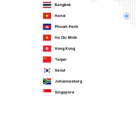
Bangkok
Hanoi
Phnom Penh
Ho Chi Minh
Hong Kong
Taipei
Seoul
Johannesburg
Singapore
Manila
Dhaka
Sao Paulo
Jeddah