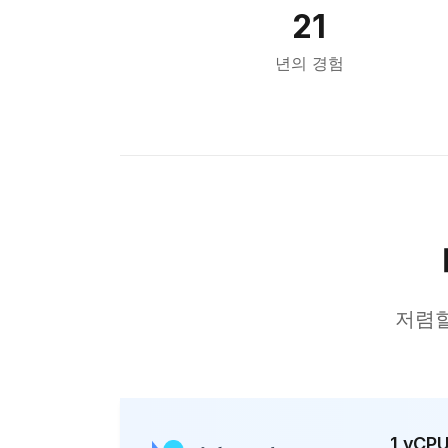
21
Tokyo
년의 경험
Cairo
Bahrain
Sofia
Athens
Kuala Lumpur
London
Muscat
저렴할
Kuwait City
Marseille
Karachi
kathmandu
1 vCP