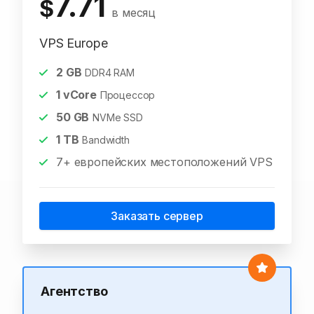
7.71
$
в месяц
VPS Europe
2
GB
DDR4 RAM
1
vCore
Процессор
50
GB
NVMe SSD
1
TB
Bandwidth
7+ европейских местоположений VPS
Заказать сервер
Агентство