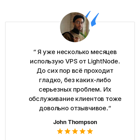
“ Я новичок во всем, что
связано с вебсайтами, и
LightNode облегчила мне
начало работы с их VPS в
Дубае. Это просто в
использовании, и мне нравится
их простое ценообразование.“
Emma Wilson