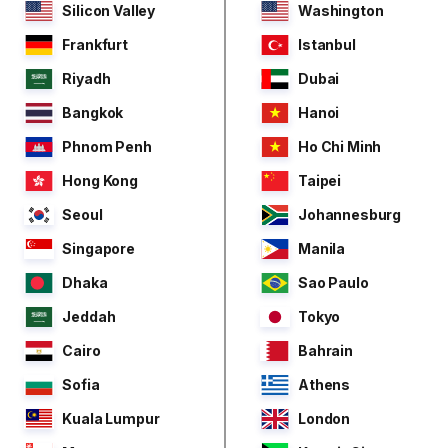
Silicon Valley
Washington
Frankfurt
Istanbul
Riyadh
Dubai
Bangkok
Hanoi
Phnom Penh
Ho Chi Minh
Hong Kong
Taipei
Seoul
Johannesburg
Singapore
Manila
Dhaka
Sao Paulo
Jeddah
Tokyo
Cairo
Bahrain
Sofia
Athens
Kuala Lumpur
London