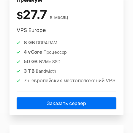
27.7
$
в месяц
VPS Europe
8
GB
DDR4 RAM
4
vCore
Процессор
50
GB
NVMe SSD
3
TB
Bandwidth
7+ европейских местоположений VPS
Заказать сервер