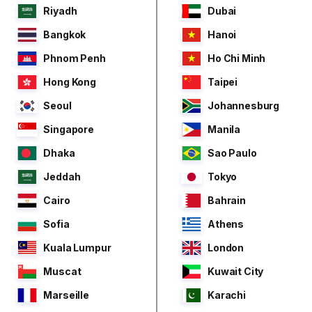
Riyadh
Dubai
Bangkok
Hanoi
Phnom Penh
Ho Chi Minh
Hong Kong
Taipei
Seoul
Johannesburg
Singapore
Manila
Dhaka
Sao Paulo
Jeddah
Tokyo
Cairo
Bahrain
Sofia
Athens
Kuala Lumpur
London
Muscat
Kuwait City
Marseille
Karachi