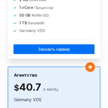
1
vCore
Процессор
50
GB
NVMe SSD
1
TB
Bandwidth
Germany VDS
Заказать сервер
Агентство
40.7
$
в месяц
Germany VDS