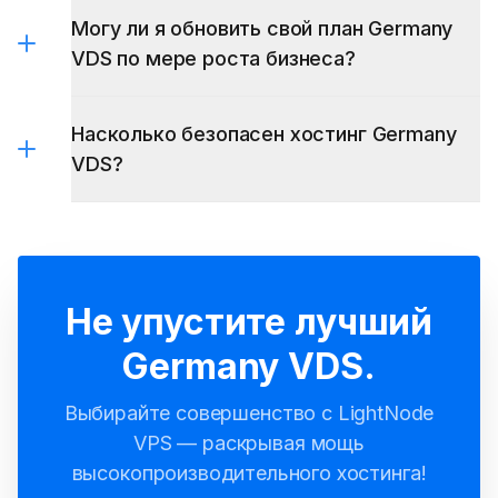
Могу ли я обновить свой план Germany
Windows Server 2019
Windows Server 2016
VDS по мере роста бизнеса?
Windows Server 2012
Windows 10
Насколько безопасен хостинг Germany
VDS?
Не упустите лучший
Germany VDS.
Выбирайте совершенство с LightNode
VPS — раскрывая мощь
высокопроизводительного хостинга!