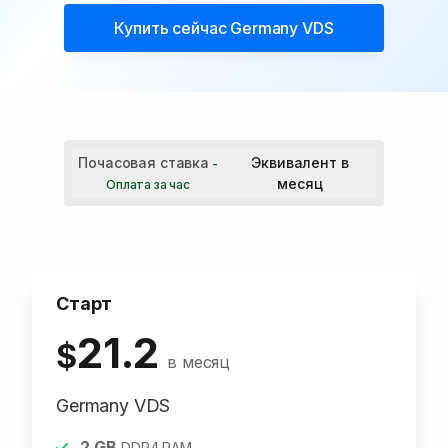
Купить сейчас
Germany VDS
Почасовая ставка
Эквивалент в
-
месяц
Оплата за час
Старт
21.2
$
в месяц
Germany VDS
2
GB
DDR4 RAM