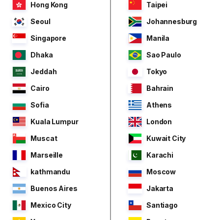
Hong Kong
Taipei
Seoul
Johannesburg
Singapore
Manila
Dhaka
Sao Paulo
Jeddah
Tokyo
Cairo
Bahrain
Sofia
Athens
Kuala Lumpur
London
Muscat
Kuwait City
Marseille
Karachi
kathmandu
Moscow
Buenos Aires
Jakarta
Mexico City
Santiago