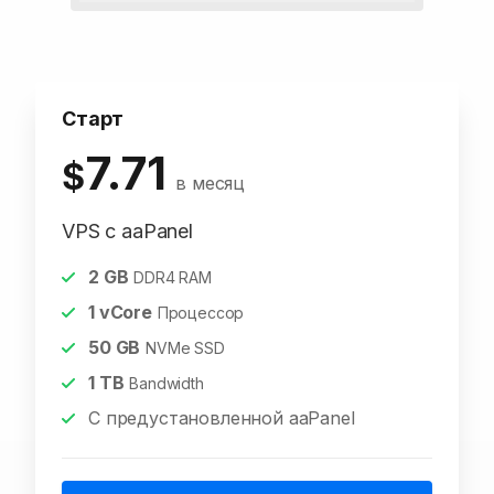
Старт
7.71
$
в месяц
VPS с aaPanel
2
GB
DDR4 RAM
1
vCore
Процессор
50
GB
NVMe SSD
1
TB
Bandwidth
С предустановленной aaPanel