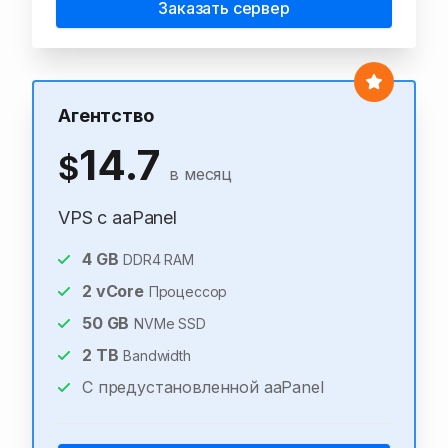
Заказать сервер
Агентство
14.7
$
в месяц
VPS с aaPanel
4
GB
DDR4 RAM
2
vCore
Процессор
50
GB
NVMe SSD
2
TB
Bandwidth
С предустановленной aaPanel