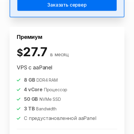
Заказать сервер
Премиум
27.7
$
в месяц
VPS с aaPanel
8
GB
DDR4 RAM
4
vCore
Процессор
50
GB
NVMe SSD
3
TB
Bandwidth
С предустановленной aaPanel