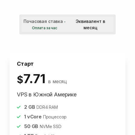
Почасовая ставка
Эквивалент в
-
месяц
Оплата за час
Старт
7.71
$
в месяц
VPS в Южной Америке
2
GB
DDR4 RAM
1
vCore
Процессор
50
GB
NVMe SSD