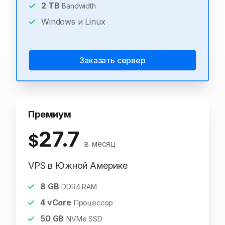
2
TB
Bandwidth
Windows и Linux
Заказать сервер
Премиум
27.7
$
в месяц
VPS в Южной Америке
8
GB
DDR4 RAM
4
vCore
Процессор
50
GB
NVMe SSD