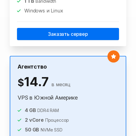
1
TB
Bandwidth
Windows и Linux
Заказать сервер
Агентство
14.7
$
в месяц
VPS в Южной Америке
4
GB
DDR4 RAM
2
vCore
Процессор
50
GB
NVMe SSD