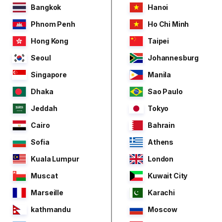
Bangkok
Hanoi
Phnom Penh
Ho Chi Minh
Hong Kong
Taipei
Seoul
Johannesburg
Singapore
Manila
Dhaka
Sao Paulo
Jeddah
Tokyo
Cairo
Bahrain
Sofia
Athens
Kuala Lumpur
London
Muscat
Kuwait City
Marseille
Karachi
kathmandu
Moscow