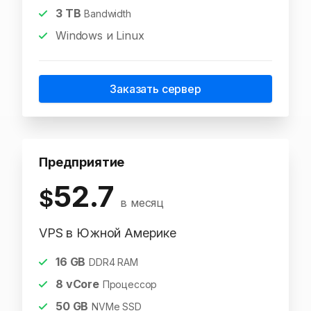
3
TB
Bandwidth
Windows и Linux
Заказать сервер
Предприятие
52.7
$
в месяц
VPS в Южной Америке
16
GB
DDR4 RAM
8
vCore
Процессор
50
GB
NVMe SSD