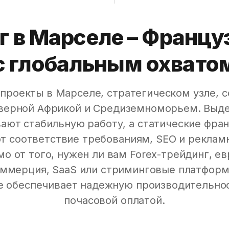
г в Марселе – Француз
с глобальным охвато
проекты в Марселе, стратегическом узле,
еверной Африкой и Средиземноморьем. Выд
ают стабильную работу, а статические фран
 соответствие требованиям, SEO и реклам
о от того, нужен ли вам Forex-трейдинг, е
ммерция, SaaS или стриминговые платформы
de обеспечивает надежную производительнос
почасовой оплатой.