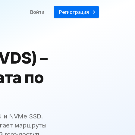
Войти
Регистрация
VDS) –
та по
U и NVMe SSD.
агает маршруты
 root-доступ,