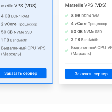
Marseille VPS (VDS)
rseille VPS (VDS)
8
GB
4
GB
DDR4 RAM
DDR4 RAM
4
vCore
2
vCore
Процессор
Процессор
50
GB
50
GB
NVMe SSD
NVMe SSD
2
TB
1
TB
Bandwidth
Bandwidth
Выделенный CPU V
Выделенный CPU VPS
(Марсель)
(Марсель)
Заказать сервер
Заказать сервер