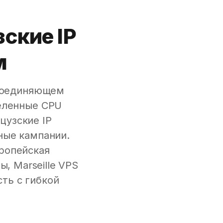
ские IP
м
 соединяющем
еленные CPU
цузские IP
ные кампании.
вропейская
, Marseille VPS
ть с гибкой