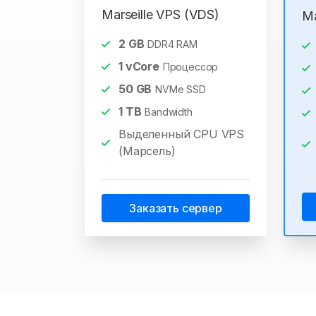
Marseille VPS (VDS)
Ma
2
GB
DDR4 RAM
1
vCore
Процессор
50
GB
NVMe SSD
1
TB
Bandwidth
Выделенный CPU VPS
(Марсель)
Заказать сервер