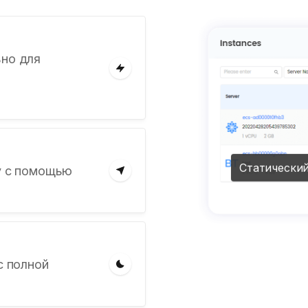
но для
Статический
у с помощью
с полной