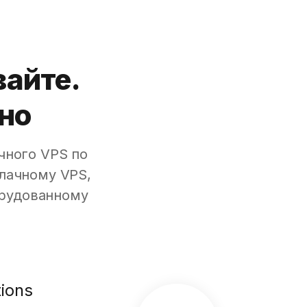
айте.
ьно
чного VPS по
лачному VPS,
орудованному
ions