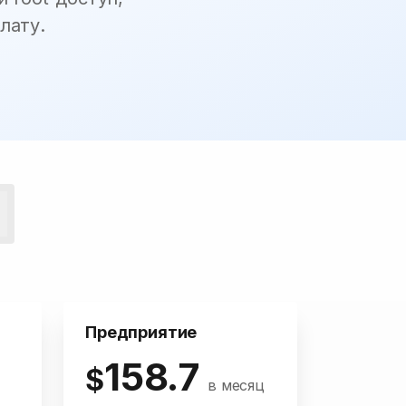
лату.
Предприятие
158.7
$
в месяц