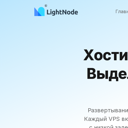
Глав
Хости
Выде
Развертывани
Каждый VPS вк
с низкой зад