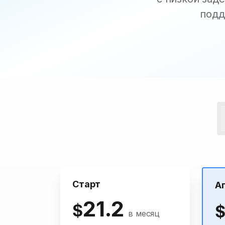
подд
Старт
А
21.2
$
в месяц