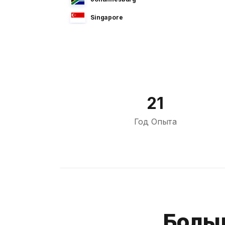
Singapore
Manila
Dhaka
Sao Paulo
Jeddah
21
Tokyo
Год Опыта
Cairo
Bahrain
Sofia
Athens
Kuala Lumpur
Больш
London