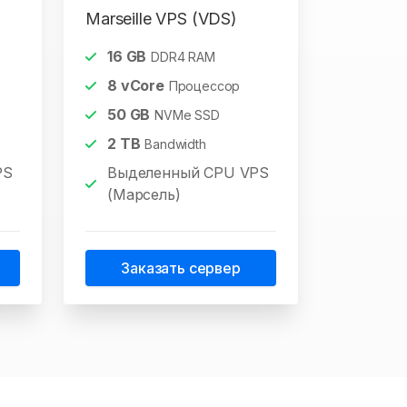
Marseille VPS (VDS)
16
GB
DDR4 RAM
8
vCore
Процессор
50
GB
NVMe SSD
2
TB
Bandwidth
PS
Выделенный CPU VPS
(Марсель)
Заказать сервер