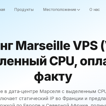
ная
Продукты
Местоположение
О нас
нг Marseille VPS (
ленный CPU, опла
факту
е в дата-центре Марселя с выделенным CP
лючает статический IP во Франции и предл
ержкой по Европе и Северной Африке, полный