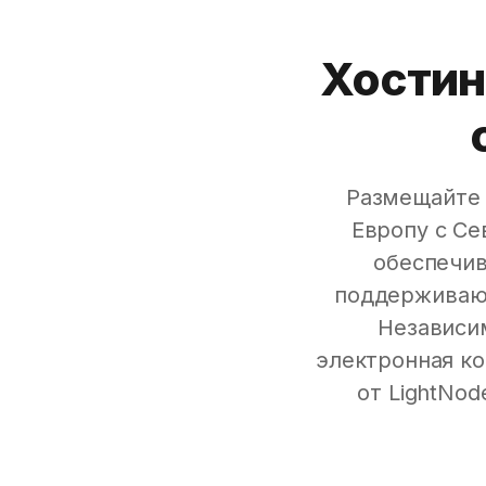
Хостин
Размещайте 
Европу с С
обеспечив
поддерживают
Независим
электронная ко
от LightNo