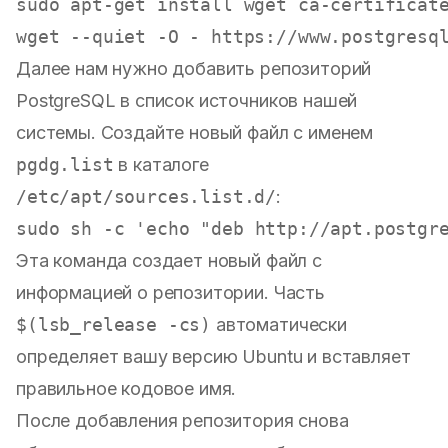
sudo
 apt-get install wget ca-certificate
wget --quiet -O - https://www.postgresq
Далее нам нужно добавить репозиторий
PostgreSQL в список источников нашей
системы. Создайте новый файл с именем
pgdg.list
в каталоге
/etc/apt/sources.list.d/
:
sudo
 sh -c 
'echo "deb http://apt.postgr
Эта команда создает новый файл с
информацией о репозитории. Часть
$(lsb_release -cs)
автоматически
определяет вашу версию Ubuntu и вставляет
правильное кодовое имя.
После добавления репозитория снова