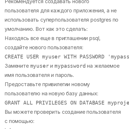
Рекомендуется создавать нового
пользователя для каждого приложения, а не
использовать суперпользователя postgres по
умолчанию. Вот как это сделать:
Находясь все еще в приглашении psql,
создайте нового пользователя:
CREATE
USER
 myuser 
WITH
 PASSWORD 
'mypas
Замените
myuser
и
mypassword
на желаемое
имя пользователя и пароль.
Предоставьте привилегии новому
пользователю на новую базу данных:
GRANT
ALL
 PRIVILEGES 
ON
 DATABASE myproj
Вы можете проверить создание пользователя
с помощью: