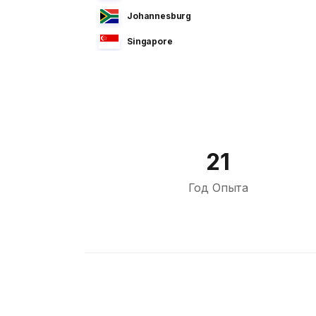
Johannesburg
Singapore
Manila
Dhaka
Sao Paulo
Jeddah
21
Tokyo
Год Опыта
Cairo
Bahrain
Sofia
Athens
Kuala Lumpur