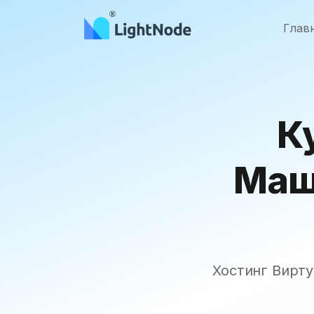
Глав
К
Маш
Хостинг Вирт