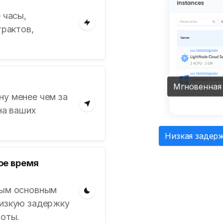
 часы,
трактов,
Мгновенная
у менее чем за
на ваших
Низкая задерж
ое время
ным основным
низкую задержку
боты.