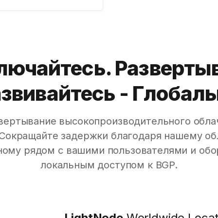
лючайтесь. Развертыв
звивайтесь - Глобал
вертывание высокопроизводительного обла
 Сокращайте задержки благодаря нашему об
ому рядом с вашими пользователями и об
локальным доступом к BGP.
LightNode
Worldwide Locat