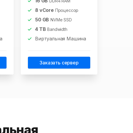
16
GB
DDR4 RAM
8
vCore
Процессор
50
GB
NVMe SSD
4
TB
Bandwidth
а
Виртуальная Машина
Заказать сервер
альная