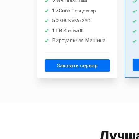
2
GB
DDR4 RAM
1
vCore
Процессор
50
GB
NVMe SSD
1
TB
Bandwidth
Виртуальная Машина
Заказать сервер
Лучша