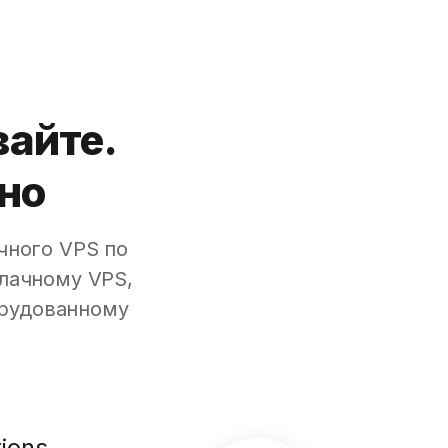
айте.
ьно
чного VPS по
лачному VPS,
орудованному
ions