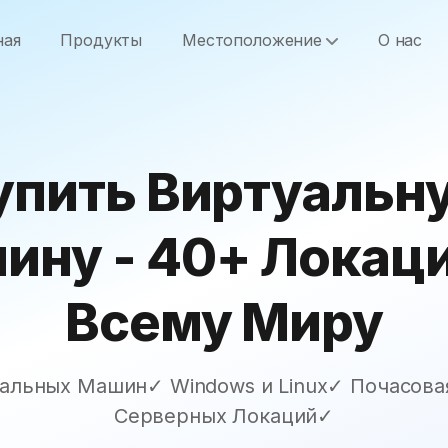
ная
Продукты
Местоположение
О нас
упить Виртуальн
ину - 40+ Локаци
Всему Миру
уальных Машин✓ Windows и Linux✓ Почасова
Серверных Локаций✓