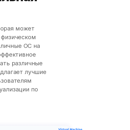
торая может
 физическом
зличные ОС на
 эффективное
вать различные
едлагает лучшие
ьзователям
уализации по