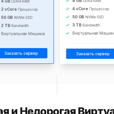
8
GB
4
GB
DDR4 RAM
DDR4 RAM
4
vCore
2
vCore
Процессор
Процессор
50
GB
50
GB
NVMe SSD
NVMe SSD
3
TB
2
TB
Bandwidth
Bandwidth
Виртуальная Машин
Виртуальная Машина
Заказать сервер
Заказать сервер
я и Недорогая Вирту