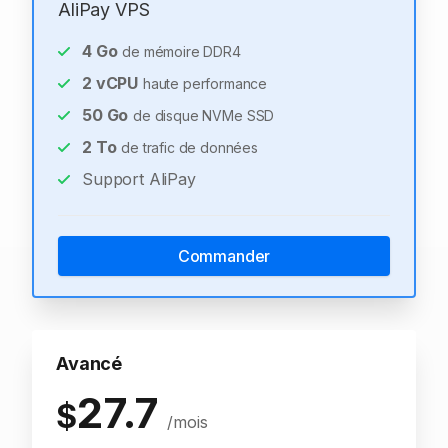
AliPay VPS
4
Go
de mémoire DDR4
2
vCPU
haute performance
50
Go
de disque NVMe SSD
2
To
de trafic de données
Support AliPay
Commander
Avancé
27.7
$
/mois