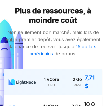
Plus de ressources, à
moindre coût
Non seulement bon marché, mais lors de
votre premier dépôt, vous avez également
la chance de recevoir jusqu'à
15 dollars
américains
de bonus.
7,71
1 vCore
2 Go
$
CPU
RAM
10,0