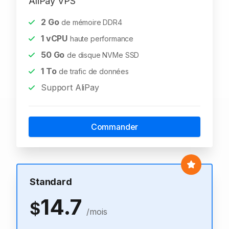
AliPay VPS
2
Go
de mémoire DDR4
1
vCPU
haute performance
50
Go
de disque NVMe SSD
1
To
de trafic de données
Support AliPay
Commander
Standard
14.7
$
/mois