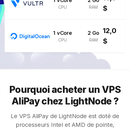
1 vCore
2 Go
$
CPU
RAM
12,0
1 vCore
2 Go
$
CPU
RAM
Pourquoi acheter un VPS
AliPay chez LightNode ?
Le VPS AliPay de LightNode est doté de
processeurs Intel et AMD de pointe,