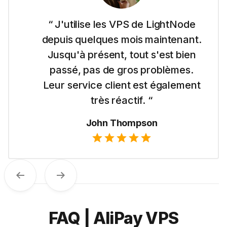
“ Je suis novice en matière de
sites web, et les VPS de
LightNode à Dubaï m'ont facilité
la tâche. Faciles à utiliser,
j'apprécie aussi leur politique de
tarification directe. “
Emma Wilson
Previous
Next
FAQ | AliPay VPS