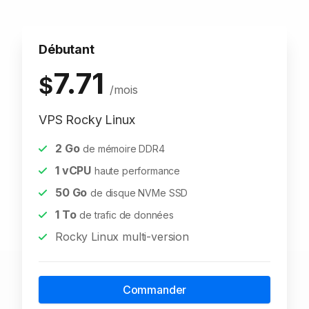
Débutant
7.71
$
/mois
VPS Rocky Linux
2
Go
de mémoire DDR4
1
vCPU
haute performance
50
Go
de disque NVMe SSD
1
To
de trafic de données
Rocky Linux multi-version
Commander