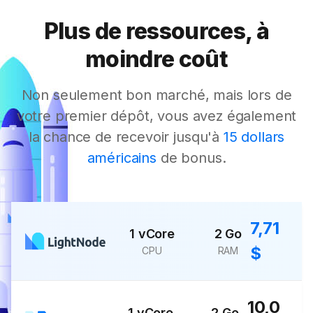
Plus de ressources, à
moindre coût
Non seulement bon marché, mais lors de
votre premier dépôt, vous avez également
la chance de recevoir jusqu'à
15 dollars
américains
de bonus.
7,71
1 vCore
2 Go
$
CPU
RAM
10,0
1 vCore
2 Go