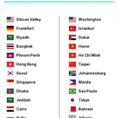
Silicon Valley
Washington
Frankfurt
Istanbul
Riyadh
Dubai
Bangkok
Hanoi
Phnom Penh
Ho Chi Minh
Hong Kong
Taipei
Seoul
Johannesburg
Singapore
Manila
Dhaka
Sao Paulo
Jeddah
Tokyo
Cairo
Bahrain
Sofia
Athens