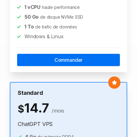
1
vCPU
haute performance
50
Go
de disque NVMe SSD
1
To
de trafic de données
Windows & Linux
Commander
Standard
14.7
$
/mois
ChatGPT VPS
4
Go
de mémoire DDR4