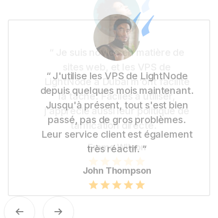
“ Je suis novice en matière de
sites web, et les VPS de
LightNode à Dubaï m'ont facilité
la tâche. Faciles à utiliser,
j'apprécie aussi leur politique de
tarification directe. “
Emma Wilson
Previous
Next