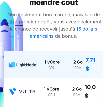
moindre coût
Non seulement bon marché, mais lors de
votre premier dépôt, vous avez également
la chance de recevoir jusqu'à
15 dollars
américains
de bonus.
7,71
1 vCore
2 Go
$
CPU
RAM
10,0
1 vCore
2 Go
$
CPU
RAM