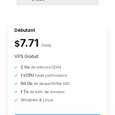
Débutant
7.71
$
/mois
VPS Gratuit
2
Go
de mémoire DDR4
1
vCPU
haute performance
50
Go
de disque NVMe SSD
1
To
de trafic de données
Windows & Linux