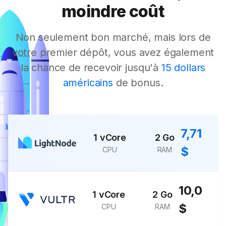
moindre coût
Non seulement bon marché, mais lors de
votre premier dépôt, vous avez également
la chance de recevoir jusqu'à
15 dollars
américains
de bonus.
7,71
1 vCore
2 Go
$
CPU
RAM
10,0
1 vCore
2 Go
$
CPU
RAM