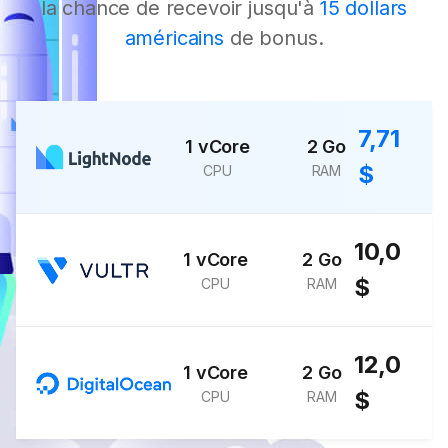
la chance de recevoir jusqu'à
15 dollars
américains
de bonus.
7,71
1 vCore
2 Go
$
CPU
RAM
10,0
1 vCore
2 Go
$
CPU
RAM
12,0
1 vCore
2 Go
$
CPU
RAM