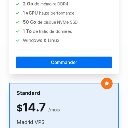
2
Go
de mémoire DDR4
1
vCPU
haute performance
50
Go
de disque NVMe SSD
1
To
de trafic de données
Windows & Linux
Commander
Standard
14.7
$
/mois
Madrid VPS