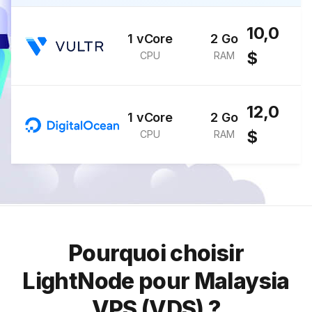
10,0
1 vCore
2 Go
$
CPU
RAM
12,0
1 vCore
2 Go
$
CPU
RAM
Pourquoi choisir
LightNode pour Malaysia
VPS (VDS) ?