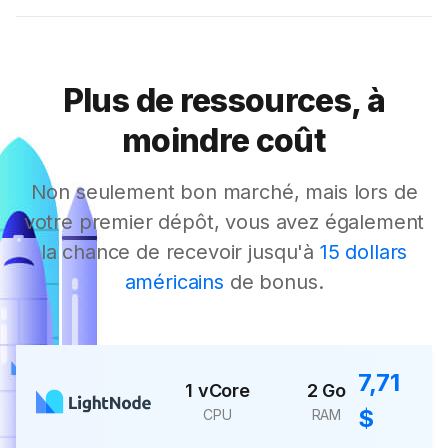
Plus de ressources, à
moindre coût
Non seulement bon marché, mais lors de
votre premier dépôt, vous avez également
la chance de recevoir jusqu'à
15 dollars
américains
de bonus.
7,71
1 vCore
2 Go
$
CPU
RAM