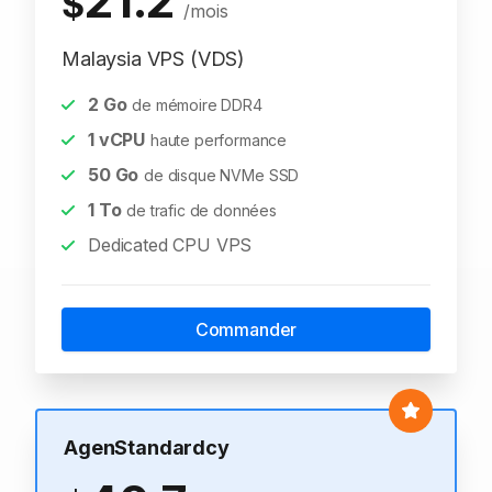
21.2
$
/mois
Malaysia VPS (VDS)
2
Go
de mémoire DDR4
1
vCPU
haute performance
50
Go
de disque NVMe SSD
1
To
de trafic de données
Dedicated CPU VPS
Commander
AgenStandardcy