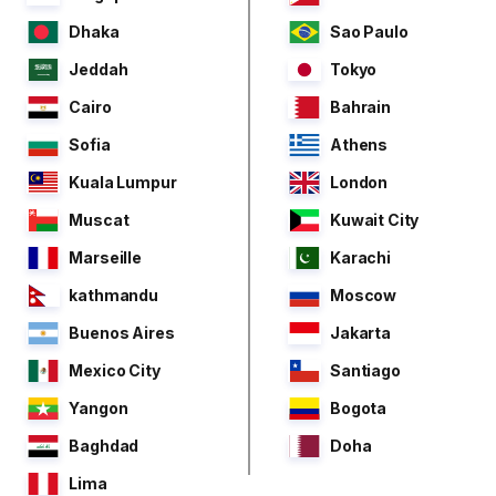
Dhaka
Sao Paulo
Jeddah
Tokyo
Cairo
Bahrain
Sofia
Athens
Kuala Lumpur
London
Muscat
Kuwait City
Marseille
Karachi
kathmandu
Moscow
Buenos Aires
Jakarta
Mexico City
Santiago
Yangon
Bogota
Baghdad
Doha
Lima