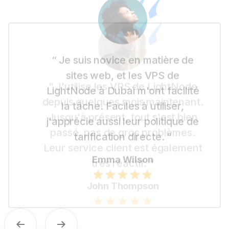
“ Je suis novice en matière de
sites web, et les VPS de
LightNode à Dubaï m'ont facilité
la tâche. Faciles à utiliser,
j'apprécie aussi leur politique de
tarification directe. “
Emma Wilson