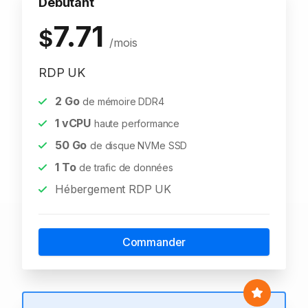
Débutant
7.71
$
/mois
RDP UK
2
Go
de mémoire DDR4
1
vCPU
haute performance
50
Go
de disque NVMe SSD
1
To
de trafic de données
Hébergement RDP UK
Commander