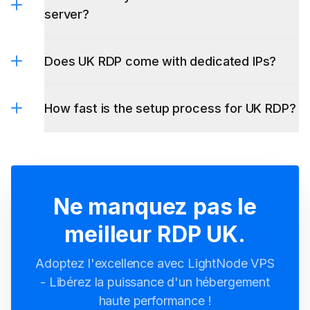
server?
Does UK RDP come with dedicated IPs?
How fast is the setup process for UK RDP?
Ne manquez pas le
meilleur RDP UK.
Adoptez l'excellence avec LightNode VPS
- Libérez la puissance d'un hébergement
haute performance !