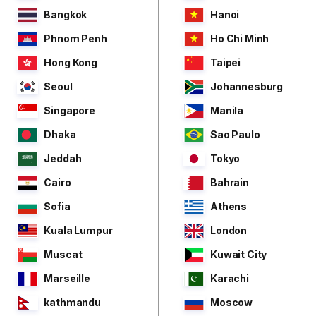
Bangkok
Hanoi
Phnom Penh
Ho Chi Minh
Hong Kong
Taipei
Seoul
Johannesburg
Singapore
Manila
Dhaka
Sao Paulo
Jeddah
Tokyo
Cairo
Bahrain
Sofia
Athens
Kuala Lumpur
London
Muscat
Kuwait City
Marseille
Karachi
kathmandu
Moscow