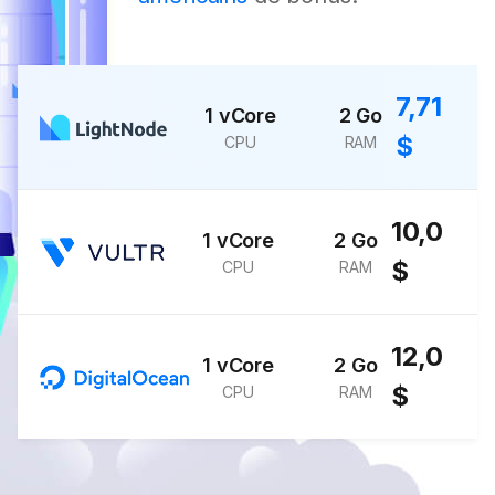
7,71
1 vCore
2 Go
$
CPU
RAM
10,0
1 vCore
2 Go
$
CPU
RAM
12,0
1 vCore
2 Go
$
CPU
RAM