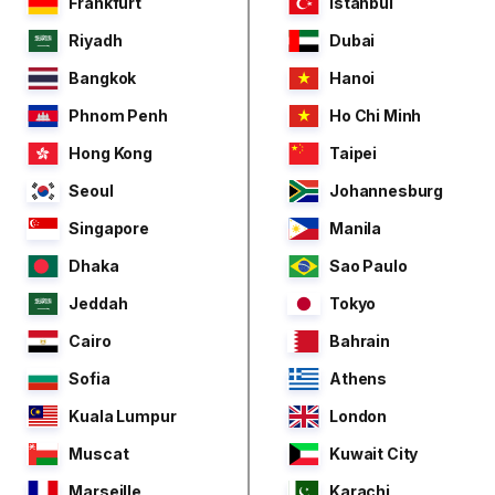
Frankfurt
Istanbul
Riyadh
Dubai
Bangkok
Hanoi
Phnom Penh
Ho Chi Minh
Hong Kong
Taipei
Seoul
Johannesburg
Singapore
Manila
Dhaka
Sao Paulo
Jeddah
Tokyo
Cairo
Bahrain
Sofia
Athens
Kuala Lumpur
London
Muscat
Kuwait City
Marseille
Karachi