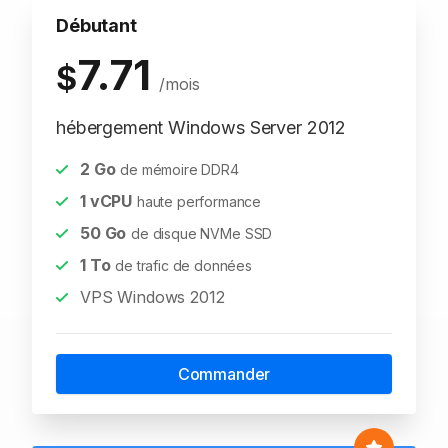
Débutant
7.71
$
/mois
hébergement Windows Server 2012
2
Go
de mémoire DDR4
1
vCPU
haute performance
50
Go
de disque NVMe SSD
1
To
de trafic de données
VPS Windows 2012
Commander