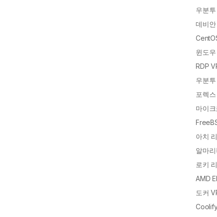
우분투 
데비안 
CentO
윈도우 
RDP V
우분투
포렉스 
마이크
FreeB
아치 리
알마리
로키 리
AMD E
도커 V
Coolif