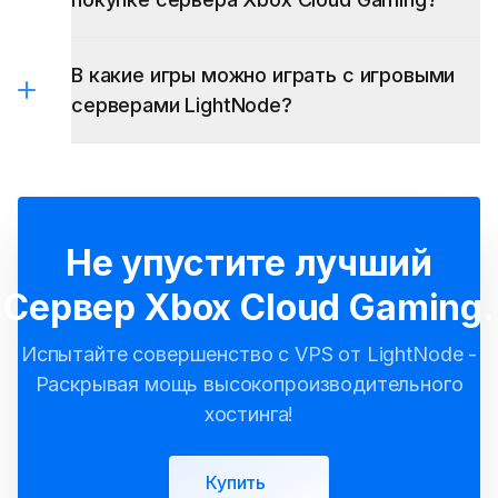
В какие игры можно играть с игровыми
серверами LightNode?
серверы Xbox Cloud Gaming
серверы Minecraft
серверы Palworld
Аргентина
Бразилия
серверы Enshrouded
Франция
Германия
Япония
Южная Корея
Не упустите лучший
Мексика
Великобритания
Соединенные
Штаты
Сервер Xbox Cloud Gaming.
Испытайте совершенство с VPS от LightNode -
Раскрывая мощь высокопроизводительного
хостинга!
Купить