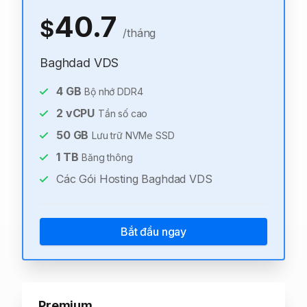
40.7
$
/tháng
Baghdad VDS
4
GB
Bộ nhớ DDR4
2
vCPU
Tần số cao
50
GB
Lưu trữ NVMe SSD
1
TB
Băng thông
Các Gói Hosting Baghdad VDS
Bắt đầu ngay
Premium