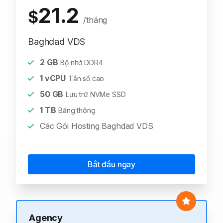
21.2
$
/tháng
Baghdad VDS
2
GB
Bộ nhớ DDR4
1
vCPU
Tần số cao
50
GB
Lưu trữ NVMe SSD
1
TB
Băng thông
Các Gói Hosting Baghdad VDS
Bắt đầu ngay
Agency