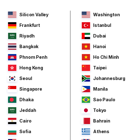
Silicon Valley
Washington
Frankfurt
Istanbul
Riyadh
Dubai
Bangkok
Hanoi
Phnom Penh
Ho Chi Minh
Hong Kong
Taipei
Seoul
Johannesburg
Singapore
Manila
Dhaka
Sao Paulo
Jeddah
Tokyo
Cairo
Bahrain
Sofia
Athens