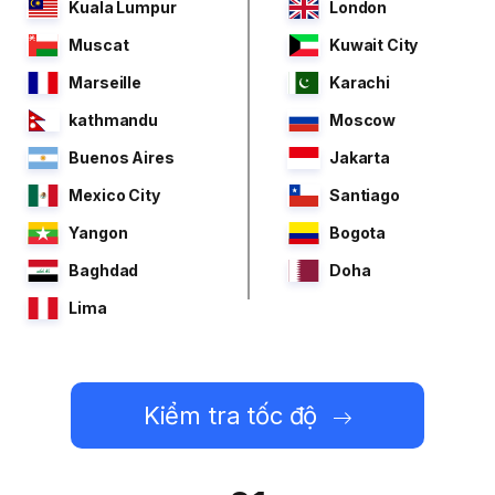
Kuala Lumpur
London
Muscat
Kuwait City
Marseille
Karachi
kathmandu
Moscow
Buenos Aires
Jakarta
Mexico City
Santiago
Yangon
Bogota
Baghdad
Doha
Lima
Kiểm tra tốc độ