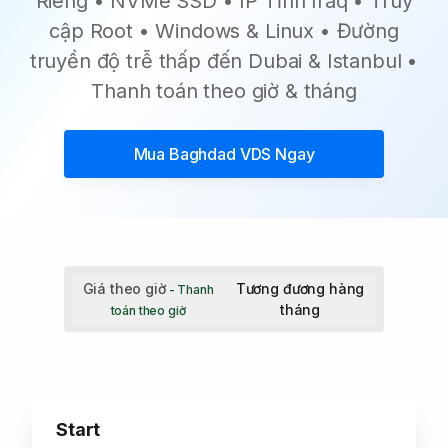
Riêng • NVMe SSD • IP Tĩnh Iraq • Truy
cập Root • Windows & Linux • Đường
truyền độ trễ thấp đến Dubai & Istanbul •
Thanh toán theo giờ & tháng
Mua
Baghdad VDS
Ngay
Giá theo giờ
Tương đương hàng
- Thanh
tháng
toán theo giờ
Start