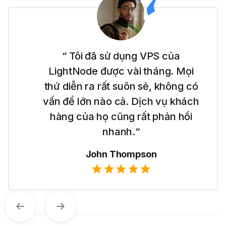
“ Tôi mới bắt đầu với việc xây
dựng website và LightNode đã
giúp tôi dễ dàng khởi đầu với VPS
Dubai của họ. Nó rất đơn giản để
sử dụng và tôi thích mức giá minh
bạch của họ.“
Emma Wilson
Trước
Tiếp theo