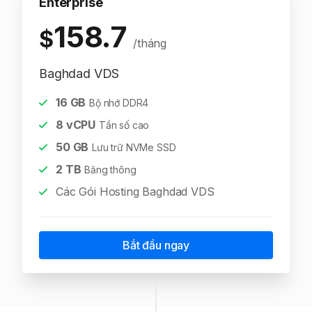
Enterprise
158.7
$
/tháng
Baghdad VDS
16
GB
Bộ nhớ DDR4
8
vCPU
Tần số cao
50
GB
Lưu trữ NVMe SSD
2
TB
Băng thông
Các Gói Hosting Baghdad VDS
Bắt đầu ngay