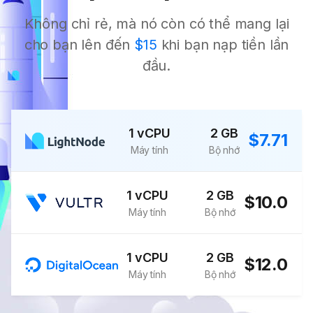
Không chỉ rẻ, mà nó còn có thể mang lại
cho bạn lên đến
$15
khi bạn nạp tiền lần
đầu.
1 vCPU
2 GB
$7.71
Máy tính
Bộ nhớ
1 vCPU
2 GB
$10.0
Máy tính
Bộ nhớ
1 vCPU
2 GB
$12.0
Máy tính
Bộ nhớ