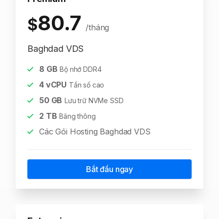
80.7
$
/tháng
Baghdad VDS
8
GB
Bộ nhớ DDR4
4
vCPU
Tần số cao
50
GB
Lưu trữ NVMe SSD
2
TB
Băng thông
Các Gói Hosting Baghdad VDS
Bắt đầu ngay