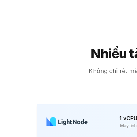
Bahrain
Sofia
Athens
Kuala Lumpur
Nhiều t
London
Muscat
Không chỉ rẻ, mà
Kuwait City
Marseille
Karachi
kathmandu
Moscow
1 vCP
Máy tính
Buenos Aires