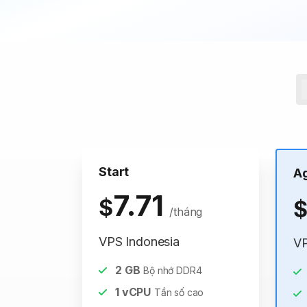
Start
A
7.71
$
/tháng
VPS Indonesia
VP
2
GB
Bộ nhớ DDR4
1
vCPU
Tần số cao