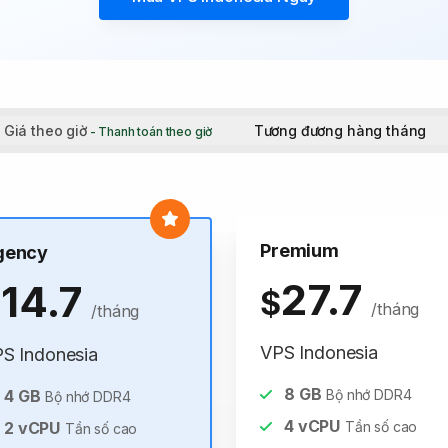
Giá theo giờ
Tương đương hàng tháng
- Thanh toán theo giờ
Premium
gency
27.7
14.7
$
$
/tháng
/tháng
VPS Indonesia
S Indonesia
8
GB
4
GB
Bộ nhớ DDR4
Bộ nhớ DDR4
4
vCPU
2
vCPU
Tần số cao
Tần số cao