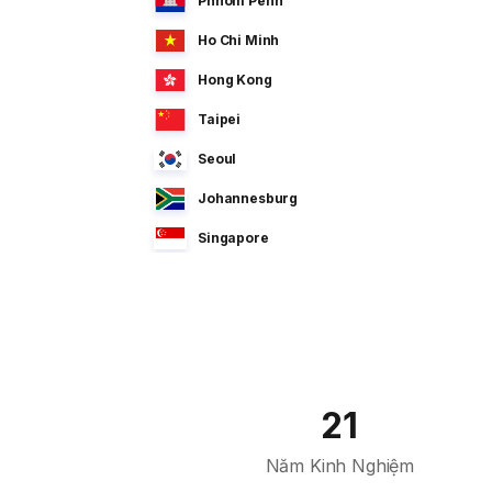
Phnom Penh
Ho Chi Minh
Hong Kong
Taipei
Seoul
Johannesburg
Singapore
Manila
Dhaka
Sao Paulo
Jeddah
21
Tokyo
Năm Kinh Nghiệm
Cairo