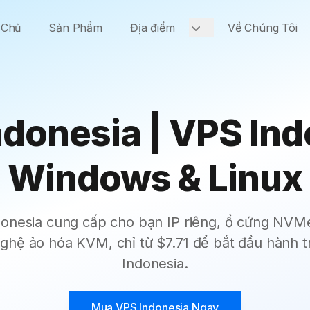
 Chủ
Sản Phẩm
Địa điểm
Về Chúng Tôi
ndonesia | VPS Ind
Windows & Linux
donesia cung cấp cho bạn IP riêng, ổ cứng NVM
nghệ ảo hóa KVM, chỉ từ $7.71 để bắt đầu hành t
Indonesia.
Mua
VPS Indonesia
Ngay