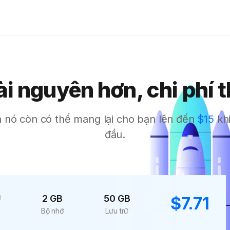
ài nguyên hơn, chi phí 
 nó còn có thể mang lại cho bạn lên đến
$15
khi
đầu.
U
2 GB
50 GB
$7.71
Bộ nhớ
Lưu trữ