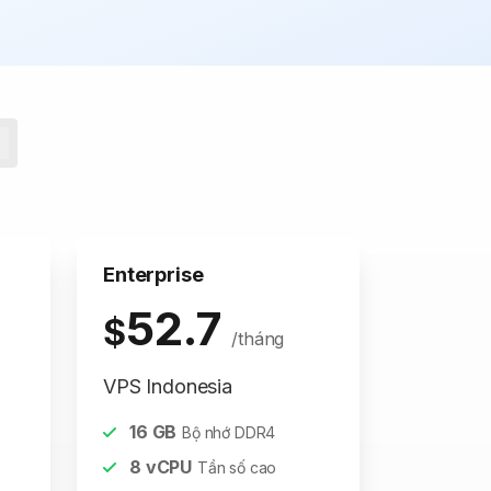
Enterprise
52.7
$
/tháng
VPS Indonesia
16
GB
Bộ nhớ DDR4
8
vCPU
Tần số cao