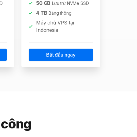
50
GB
SD
Lưu trữ NVMe SSD
4
TB
Băng thông
Máy chủ VPS tại
Indonesia
Bắt đầu ngay
a công