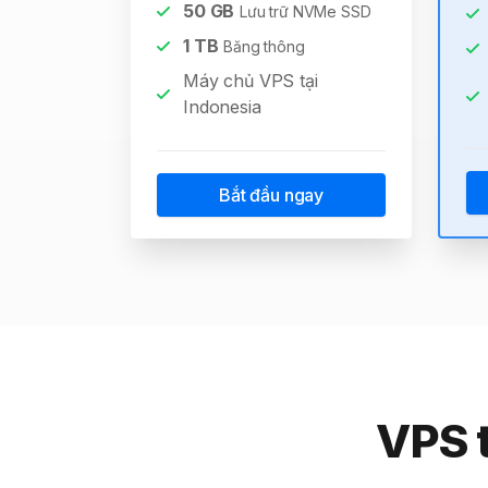
50
GB
Lưu trữ NVMe SSD
1
TB
Băng thông
Máy chủ VPS tại
Indonesia
Bắt đầu ngay
VPS t