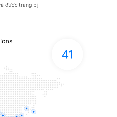
à được trang bị
ions
41