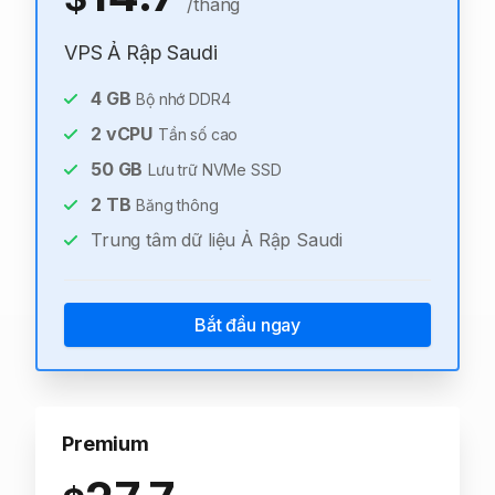
/tháng
VPS Ả Rập Saudi
4
GB
Bộ nhớ DDR4
2
vCPU
Tần số cao
50
GB
Lưu trữ NVMe SSD
2
TB
Băng thông
Trung tâm dữ liệu Ả Rập Saudi
Bắt đầu ngay
Premium