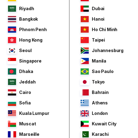
Riyadh
Dubai
Bangkok
Hanoi
Phnom Penh
Ho Chi Minh
Hong Kong
Taipei
Seoul
Johannesburg
Singapore
Manila
Dhaka
Sao Paulo
Jeddah
Tokyo
Cairo
Bahrain
Sofia
Athens
Kuala Lumpur
London
Muscat
Kuwait City
Marseille
Karachi