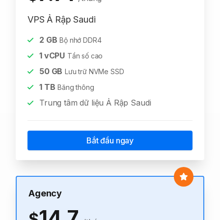
VPS Ả Rập Saudi
2
GB
Bộ nhớ DDR4
1
vCPU
Tần số cao
50
GB
Lưu trữ NVMe SSD
1
TB
Băng thông
Trung tâm dữ liệu Ả Rập Saudi
Bắt đầu ngay
Agency
14.7
$