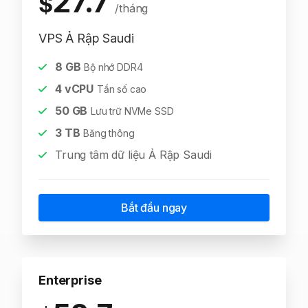
27.7
$
/tháng
VPS Ả Rập Saudi
8
GB
Bộ nhớ DDR4
4
vCPU
Tần số cao
50
GB
Lưu trữ NVMe SSD
3
TB
Băng thông
Trung tâm dữ liệu Ả Rập Saudi
Bắt đầu ngay
Enterprise