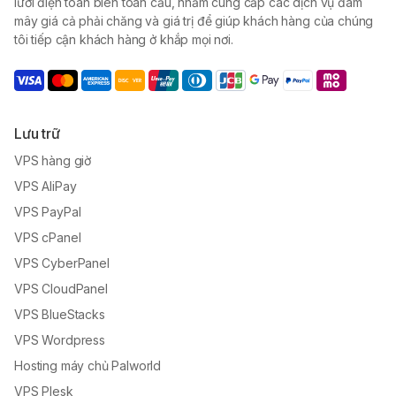
lưới điện toán biên toàn cầu, nhằm cung cấp các dịch vụ đám
mây giá cả phải chăng và giá trị để giúp khách hàng của chúng
tôi tiếp cận khách hàng ở khắp mọi nơi.
Lưu trữ
VPS hàng giờ
VPS AliPay
VPS PayPal
VPS cPanel
VPS CyberPanel
VPS CloudPanel
VPS BlueStacks
VPS Wordpress
Hosting máy chủ Palworld
VPS Plesk