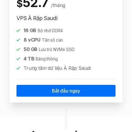
52.7
$
/tháng
VPS Ả Rập Saudi
16
GB
Bộ nhớ DDR4
8
vCPU
Tần số cao
50
GB
Lưu trữ NVMe SSD
4
TB
Băng thông
Trung tâm dữ liệu Ả Rập Saudi
Bắt đầu ngay