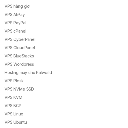
VPS hàng giờ
VPS AliPay
VPS PayPal
VPS cPanel
VPS CyberPanel
VPS CloudPanel
VPS BlueStacks
VPS Wordpress
Hosting máy chủ Palworld
VPS Plesk
VPS NVMe SSD
VPS KVM
VPS BGP
VPS Linux
VPS Ubuntu