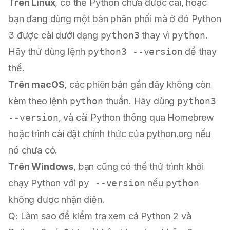
Trên Linux
, có thể Python chưa được cài, hoặc
bạn đang dùng một bản phân phối mà ở đó Python
3 được cài dưới dạng
python3
thay vì
python
.
Hãy thử dùng lệnh
python3 --version
để thay
thế.
Trên macOS
, các phiên bản gần đây không còn
kèm theo lệnh
python
thuần. Hãy dùng
python3
--version
, và cài Python thông qua Homebrew
hoặc trình cài đặt chính thức của python.org nếu
nó chưa có.
Trên Windows
, bạn cũng có thể thử trình khởi
chạy Python với
py --version
nếu
python
không được nhận diện.
Q: Làm sao để kiểm tra xem cả Python 2 và