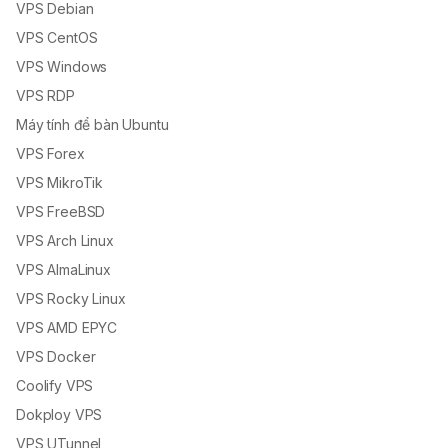
VPS Debian
VPS CentOS
VPS Windows
VPS RDP
Máy tính để bàn Ubuntu
VPS Forex
VPS MikroTik
VPS FreeBSD
VPS Arch Linux
VPS AlmaLinux
VPS Rocky Linux
VPS AMD EPYC
VPS Docker
Coolify VPS
Dokploy VPS
VPS UTunnel