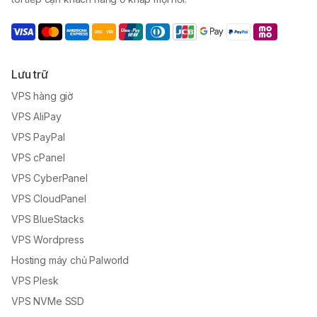
Lưu trữ
VPS hàng giờ
VPS AliPay
VPS PayPal
VPS cPanel
VPS CyberPanel
VPS CloudPanel
VPS BlueStacks
VPS Wordpress
Hosting máy chủ Palworld
VPS Plesk
VPS NVMe SSD