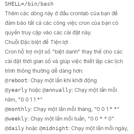
Thêm các dòng này ở đầu crontab của bạn để
đảm bảo tất cả các công việc cron của bạn có
quyền truy cập vào các cài đặt này.
Chuỗi Đặc biệt để Tiện lợi
Cron hỗ trợ một số "biệt danh" thay thế cho các
cài đặt thời gian số và giúp việc thiết lập các lịch
trình thông thường dễ dàng hơn:
@reboot
: Chạy một lần khi khởi động
@yearly
hoặc
@annually
: Chạy một lần mỗi
năm, "0 0 1 1 *"
@monthly
: Chạy một lần mỗi tháng, "0 0 1 * *"
@weekly
: Chạy một lần mỗi tuần, "0 0 * * 0"
@daily
hoặc
@midnight
: Chạy một lần mỗi ngày,