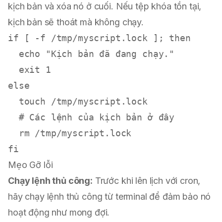
kịch bản và xóa nó ở cuối. Nếu tệp khóa tồn tại,
kịch bản sẽ thoát mà không chạy.
if [ -f /tmp/myscript.lock ]; then

  echo "Kịch bản đã đang chạy."

  exit 1

else

  touch /tmp/myscript.lock

  # Các lệnh của kịch bản ở đây

  rm /tmp/myscript.lock

Mẹo Gỡ lỗi
Chạy lệnh thủ công:
Trước khi lên lịch với cron,
hãy chạy lệnh thủ công từ terminal để đảm bảo nó
hoạt động như mong đợi.