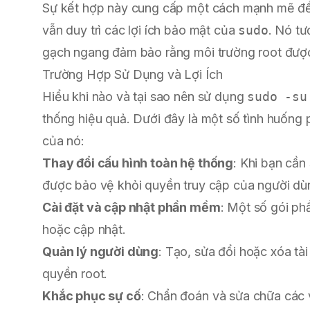
Sự kết hợp này cung cấp một cách mạnh mẽ để 
vẫn duy trì các lợi ích bảo mật của
sudo
. Nó t
gạch ngang đảm bảo rằng môi trường root được
Trường Hợp Sử Dụng và Lợi Ích
Hiểu khi nào và tại sao nên sử dụng
sudo -su
thống hiệu quả. Dưới đây là một số tình huống p
của nó:
Thay đổi cấu hình toàn hệ thống
: Khi bạn cần
được bảo vệ khỏi quyền truy cập của người dù
Cài đặt và cập nhật phần mềm
: Một số gói ph
hoặc cập nhật.
Quản lý người dùng
: Tạo, sửa đổi hoặc xóa t
quyền root.
Khắc phục sự cố
: Chẩn đoán và sửa chữa các 