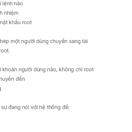
i lệnh nào
ch nhiệm
mật khẩu root
 phép một người dùng chuyển sang tài
oot.
 khoản người dùng nào, không chỉ root
chuyển đến
g
c sự đang nói với hệ thống để: