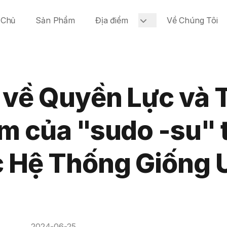
 Chủ
Sản Phẩm
Địa điểm
Về Chúng Tôi
 về Quyền Lực và 
m của "sudo -su" 
 Hệ Thống Giống 
2024-06-25