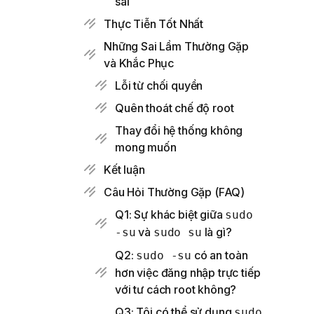
sai
Thực Tiễn Tốt Nhất
Những Sai Lầm Thường Gặp
và Khắc Phục
Lỗi từ chối quyền
Quên thoát chế độ root
Thay đổi hệ thống không
mong muốn
Kết luận
Câu Hỏi Thường Gặp (FAQ)
Q1: Sự khác biệt giữa
sudo
và
là gì?
-su
sudo su
Q2:
có an toàn
sudo -su
hơn việc đăng nhập trực tiếp
với tư cách root không?
Q3: Tôi có thể sử dụng
sudo