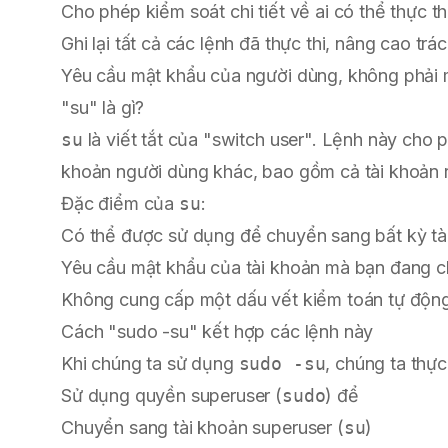
Cho phép kiểm soát chi tiết về ai có thể thực th
Ghi lại tất cả các lệnh đã thực thi, nâng cao trá
Yêu cầu mật khẩu của người dùng, không phải 
"su" là gì?
su
là viết tắt của "switch user". Lệnh này cho
khoản người dùng khác, bao gồm cả tài khoản r
Đặc điểm của
su
:
Có thể được sử dụng để chuyển sang bất kỳ tài
Yêu cầu mật khẩu của tài khoản mà bạn đang 
Không cung cấp một dấu vết kiểm toán tự độn
Cách "sudo -su" kết hợp các lệnh này
Khi chúng ta sử dụng
sudo -su
, chúng ta thự
Sử dụng quyền superuser (
sudo
) để
Chuyển sang tài khoản superuser (
su
)