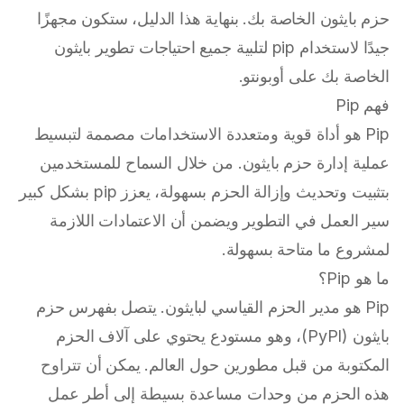
حزم بايثون الخاصة بك. بنهاية هذا الدليل، ستكون مجهزًا
جيدًا لاستخدام pip لتلبية جميع احتياجات تطوير بايثون
الخاصة بك على أوبونتو.
فهم Pip
Pip هو أداة قوية ومتعددة الاستخدامات مصممة لتبسيط
عملية إدارة حزم بايثون. من خلال السماح للمستخدمين
بتثبيت وتحديث وإزالة الحزم بسهولة، يعزز pip بشكل كبير
سير العمل في التطوير ويضمن أن الاعتمادات اللازمة
لمشروع ما متاحة بسهولة.
ما هو Pip؟
Pip هو مدير الحزم القياسي لبايثون. يتصل بفهرس حزم
بايثون (PyPI)، وهو مستودع يحتوي على آلاف الحزم
المكتوبة من قبل مطورين حول العالم. يمكن أن تتراوح
هذه الحزم من وحدات مساعدة بسيطة إلى أطر عمل