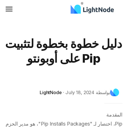
القائم
دليل خطوة بخطوة لتثبيت
Pip على أوبونتو
بواسطة
July 18, 2024
·
LightNode
المقدمة
Pip، اختصار لـ "Pip Installs Packages"، هو مدير الحزم