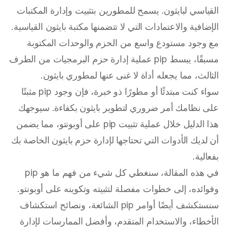
القياسي لبايثون. يسمح للمطورين بتثبيت وإدارة المكتبات
الإضافية والاعتمادات التي لا تتضمنها مكتبة بايثون القياسية.
مع وجود مستودع واسع من الحزم والوحدات المكتوبة
مسبقًا، يبسط pip عملية إدارة حزم البرمجيات من الطرف
الثالث، مما يجعله أداة لا غنى عنها لمطوري بايثون.
سواء كنت مبتدئًا أو مطورًا ذو خبرة، فإن وجود pip مثبتًا
على نظامك أمر ضروري لتطوير بايثون بكفاءة. سيوجهك
هذا الدليل خلال عملية تثبيت pip على أوبونتو، مما يضمن
أن لديك الأدوات التي تحتاجها لإدارة حزم بايثون الخاصة بك
بفعالية.
في هذه المقالة، سنغطي كل شيء من فهم ما هو pip
وفوائده، إلى خطوات مفصلة لتثبيته وتكوينه على أوبونتو.
سنستكشف أيضًا أوامر pip الشائعة، ونصائح استكشاف
الأخطاء، والاستخدام المتقدم، وأفضل الممارسات لإدارة