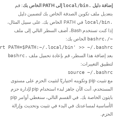
إضافة دليل
.local/bin
إلى PATH الخاص بك
: قم
بتعديل ملف تكوين الصدفة الخاص بك لتضمين دليل
.local/bin
في PATH الخاص بك. على سبيل المثال،
إذا كنت تستخدم Bash، أضف السطر التالي إلى ملف
~/.bashrc
الخاص بك:
rt PATH=$PATH:~/.local/bin'
 >> ~/.bashrc

بعد إضافة هذا السطر، قم بإعادة تحميل ملف
.bashrc
لتطبيق التغييرات:
source
 ~/.bashrc

مع تثبيت pip وتكوينه اختياريًا لتثبيت الحزم على مستوى
المستخدم، أنت الآن جاهز لبدء استخدام pip لإدارة حزم
بايثون الخاصة بك. في القسم التالي، سنغطي أوامر pip
الأساسية لمساعدتك في البدء في تثبيت وتحديث وإزالة
الحزم.