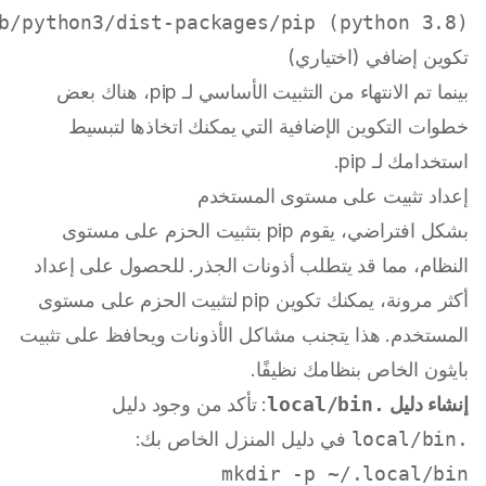
b/python3/dist-packages/pip (python 3.8)

تكوين إضافي (اختياري)
بينما تم الانتهاء من التثبيت الأساسي لـ pip، هناك بعض
خطوات التكوين الإضافية التي يمكنك اتخاذها لتبسيط
استخدامك لـ pip.
إعداد تثبيت على مستوى المستخدم
بشكل افتراضي، يقوم pip بتثبيت الحزم على مستوى
النظام، مما قد يتطلب أذونات الجذر. للحصول على إعداد
أكثر مرونة، يمكنك تكوين pip لتثبيت الحزم على مستوى
المستخدم. هذا يتجنب مشاكل الأذونات ويحافظ على تثبيت
بايثون الخاص بنظامك نظيفًا.
إنشاء دليل
.local/bin
: تأكد من وجود دليل
.local/bin
في دليل المنزل الخاص بك:
mkdir
 -p ~/.local/bin
