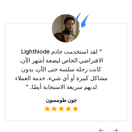
“ أنا جديدة في عالم المواقع الإلكترونية
وجعل LightNode الأمر سهلاً بالنسبة
لي للبدء مع خادمهم الافتراضي الخاص
في دبي. إنه سهل الاستخدام وأحب
تسعيرهم الواضح. ”
إيما ويلسون