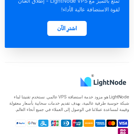
تمتع بالتميز مع LightNode VPS - إطلاق العنان
لقوة الاستضافة عالية الأداء!
اشترِ الآن
LightNode هو مزود خدمة استضافة VPS عالمي. نستخدم تقنيتنا لبناء
شبكة حوسبة طرفية عالمية، بهدف تقديم خدمات سحابية بأسعار معقولة
وقيمة لمساعدة عملائنا في الوصول إلى العملاء في جميع أنحاء العالم.