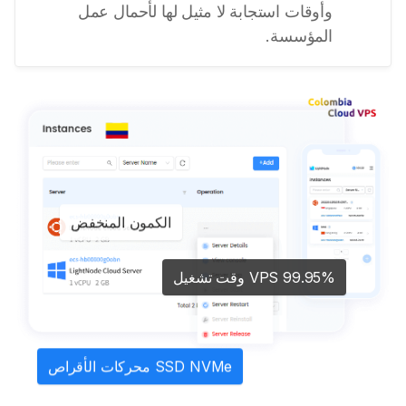
وأوقات استجابة لا مثيل لها لأحمال عمل
المؤسسة.
الكمون المنخفض
VPS 99.95% وقت تشغيل
SSD NVMe محركات الأقراص