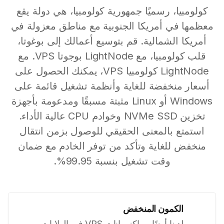
كولومبيا، رسميًا جمهورية كولومبيا، هي دولة يقع
معظمها في أمريكا الجنوبية مع مناطق معزولة في
أمريكا الشمالية. قم بتوسيع أعمالك إلى بوغوتا،
قلب كولومبيا، مع LightNode بوجوتا VPS. مع
LightNode كولومبيا VPS، يمكنك الحصول على
أسعار منخفضة للغاية وأنظمة تشغيل قائمة على
Windows أو Linux مثبتة مسبقًا ومدعومة بأجهزة
تخزين NVMe SSD وخوادم CPU عالية الأداء.
استمتع بالمعنى الحقيقي للوصول بزمن انتقال
منخفض للغاية وتأكد من توفر الخادم مع ضمان
وقت تشغيل بنسبة 99.95%.
الكمون المنخفض
لدينا أيضًا مراكز بيانات VPS في الولايات