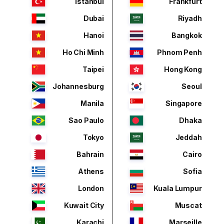
Istanbul
Frankfurt
Dubai
Riyadh
Hanoi
Bangkok
Ho Chi Minh
Phnom Penh
Taipei
Hong Kong
Johannesburg
Seoul
Manila
Singapore
Sao Paulo
Dhaka
Tokyo
Jeddah
Bahrain
Cairo
Athens
Sofia
London
Kuala Lumpur
Kuwait City
Muscat
Karachi
Marseille