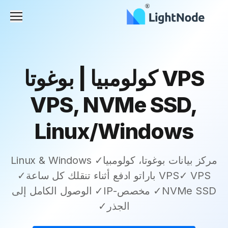
القائم
VPS كولومبيا | بوغوتا
VPS, NVMe SSD,
Linux/Windows
مركز بيانات بوغوتا، كولومبيا✓ Linux & Windows
VPS✓ VPS باراتو ادفع أثناء تنقلك كل ساعة✓
NVMe SSD✓ مخصص-IP✓ الوصول الكامل إلى
الجذر✓