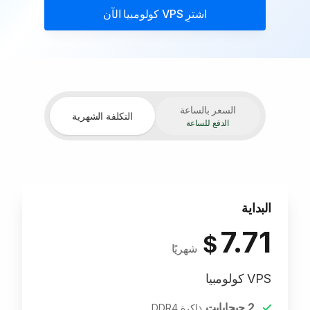
اشترِ
VPS كولومبيا
الآن
السعر بالساعة
التكلفة الشهرية
الدفع للساعة
البداية
7.71
$
شهريًا
VPS كولومبيا
2
جيجابايت
ذاكرة DDR4