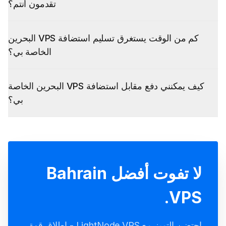
MikroTik
BlueStacks
Utunnel
تقدمون أنتم؟
RouterOS 6&7
كم من الوقت يستغرق تسليم استضافة VPS البحرين
الخاصة بي؟
كيف يمكنني دفع مقابل استضافة VPS البحرين الخاصة
بي؟
لا تفوت أفضل Bahrain
VPS.
احتضن التميز مع LightNode VPS - إطلاق قوة