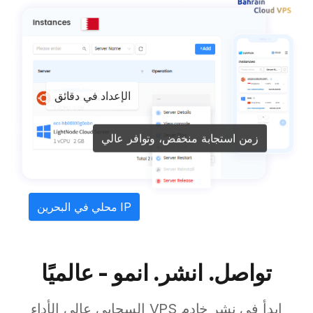
الإعداد في دقائق
زمن استجابة منخفض، وتوافر عالي
IP محلي في البحرين
تواصل. انشر. انمو - عالميًا
ابدأ في نشر خادم VPS السحابي عالي الأداء