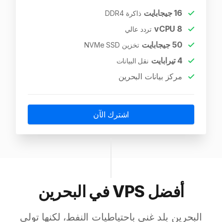
16
جيجابايت
ذاكرة DDR4
vCPU
8
تردد عالي
50
جيجابايت
تخزين NVMe SSD
4
تيرابايت
نقل البيانات
مركز بيانات البحرين
اشترك الآن
أفضل VPS في البحرين
البحرين بلد غني باحتياطيات النفط، لكنها تولي