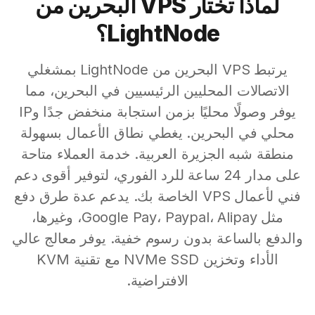
لماذا تختار VPS البحرين من
LightNode؟
يرتبط VPS البحرين من LightNode بمشغلي
الاتصالات المحليين الرئيسيين في البحرين، مما
يوفر وصولًا محليًا بزمن استجابة منخفض جدًا وIP
محلي في البحرين. يغطي نطاق الأعمال بسهولة
منطقة شبه الجزيرة العربية. خدمة العملاء متاحة
على مدار 24 ساعة للرد الفوري، لتوفير أقوى دعم
فني لأعمال VPS الخاصة بك. يدعم عدة طرق دفع
مثل Google Pay، Paypal، Alipay، وغيرها،
والدفع بالساعة بدون رسوم خفية. يوفر معالج عالي
الأداء وتخزين NVMe SSD مع تقنية KVM
الافتراضية.