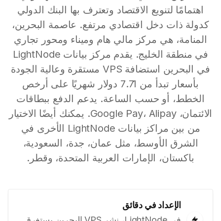
اهتمامًا لتنويع الاقتصاد وتعترف بها البنك الدولي
كدولة ذات دخل اقتصادي مرتفع. عاصمة البحرين،
المنامة، هي مركز مالي هام وميناء ومحور تجاري
في منطقة الخليج. يقدم مركز بيانات LightNode
في البحرين استضافة VPS مستقرة وعالية الجودة
بأسعار تبدأ من 7.71 دولار شهريًا على أرخص
الخطط، أو حسب الساعة. يدعم الدفع ببطاقات
الائتمان، Google Pay، Alipay. يمكنك أيضًا الاختيار
من بين مراكز بيانات LightNode الأخرى في
الشرق الأوسط، مثل عمان، جدة، السعودية،
باكستان، الإمارات العربية المتحدة، وقطر.
الإعداد في دقائق
في LightNode، نشر VPS البحرين يستغرق