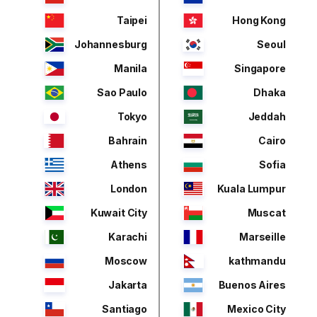
Taipei
Hong Kong
Johannesburg
Seoul
Manila
Singapore
Sao Paulo
Dhaka
Tokyo
Jeddah
Bahrain
Cairo
Athens
Sofia
London
Kuala Lumpur
Kuwait City
Muscat
Karachi
Marseille
Moscow
kathmandu
Jakarta
Buenos Aires
Santiago
Mexico City