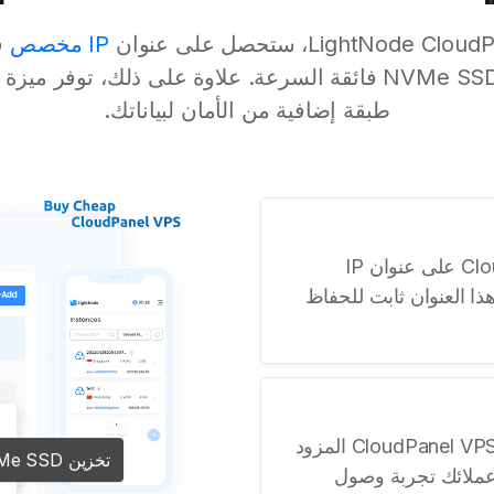
IP مخصص
فر
بسرعات تخزين NVMe SSD فائقة السرعة. علاوة على ذلك، توفر
طبقة إضافية من الأمان لبياناتك.
يحصل كل مستخدم لـ CloudPanel VPS على عنوان IP
ا العنوان ثابت للحفاظ
اختبر وصول بيانات فائق السرعة مع CloudPanel VPS المزود
تخزين NVMe SSD
مما يمنح عملائك تجربة وصول