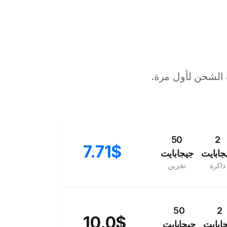
 الشحن لأول مرة.
50
2
7.71$
جابايت
جيجابايت
ذاكرة
تخزين
50
2
10.0$
ابايت
جيجابايت