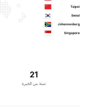
Taipei
Seoul
Johannesburg
Singapore
Manila
Dhaka
Sao Paulo
Jeddah
21
Tokyo
سنة من الخبرة
Cairo
Bahrain
Sofia