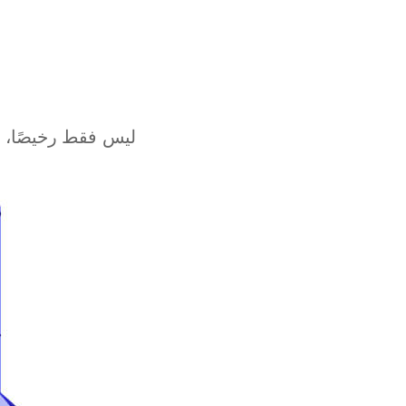
Athens
Kuala Lumpur
London
Muscat
ليس فقط رخيصًا، 
Kuwait City
Marseille
Karachi
kathmandu
Moscow
Buenos Aires
Jakarta
Mexico City
Santiago