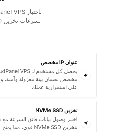
باختيار LightNode CloudPanel VPS، ستحصل على عنوان
عنوان IP مخصص
مخصص لضمان بيئة معزولة وآمنة، وهذ
على استمرارية عملك.
تخزين NVMe SSD
بتخزين NVMe SSD قوي، 