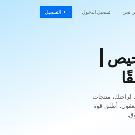
 نحن
تسجيل الدخول
التسجيل
CloudPanel  رخيص |
ادخل عالمًا جديدًا من استضافة الويب مع LightNode CloudPanel VPS. لراحتك، منتجات
سعر معقول. أطلق قوة