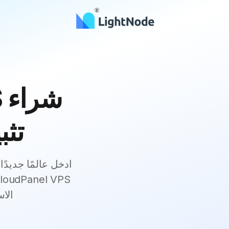
تثبيت nel
الاستض