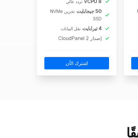
vCPU
8
تردد عالي
50
جيجابايت
تخزين NVMe
SSD
4
تيرابايت
نقل البيانات
إصدار CloudPanel 2
اشترك الآن