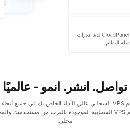
أمّن كل لحظة من بياناتك؛ يوفر CloudPanel VPS لدينا قدرات
ضلة للنظام.
تواصل. انشر. انمو - عالميًا
ابدأ في نشر خادم VPS السحابي عالي الأداء الخاص بك في جميع أن
محلي.