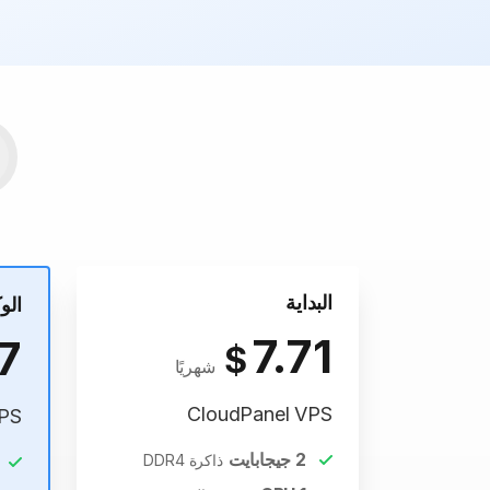
البداية
الو
7.71
7
$
شهريًا
CloudPanel VPS
VPS
2
جيجابايت
ذاكرة DDR4