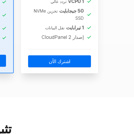
vCPU
1
تردد عالي
50
جيجابايت
تخزين NVMe
SSD
1
تيرابايت
نقل البيانات
إصدار CloudPanel 2
اشترك الآن
تثبيت l VPS