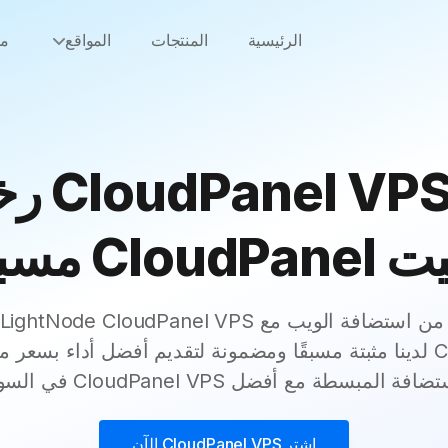
الرئيسية
المنتجات
المواقع
من
شراء VPS
CloudPa مسبقًا
CloudPanel VPS لدينا مثبتة مسبقًا ومضمونة لتقديم أفضل أداء ب
افة المبسطة مع أفضل CloudPanel VPS في السوق.
اشترِ
CloudPanel VPS
الآن