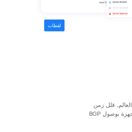
لقطات
حاء العالم. قلل زمن
الاستجابة مع خوادم VPS السحابية الموجودة بالقرب من مستخدميك والمجهزة بوصول BGP