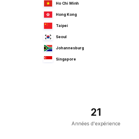
Ho Chi Minh
Hong Kong
Taipei
Seoul
Johannesburg
Singapore
Manila
Dhaka
Sao Paulo
Jeddah
21
Tokyo
Années d'expérience
Cairo
Bahrain