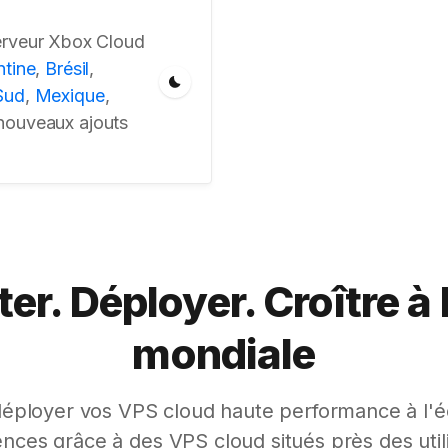
erveur Xbox Cloud
ntine
,
Brésil
,
Sud
,
Mexique
,
 nouveaux ajouts
r. Déployer. Croître à 
mondiale
ployer vos VPS cloud haute performance à l'éc
ences grâce à des VPS cloud situés près des util