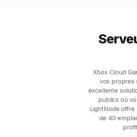
Serve
Xbox Cloud Gam
vos propres 
excellente soluti
publics où v
LightNode offre 
de 40 emplac
profi