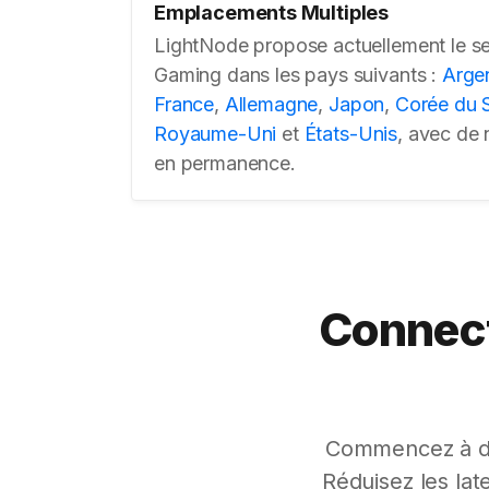
Emplacements Multiples
LightNode propose actuellement le s
Gaming dans les pays suivants :
Arge
France
,
Allemagne
,
Japon
,
Corée du 
Royaume-Uni
et
États-Unis
, avec de
en permanence.
Connecte
Commencez à dé
Réduisez les lat