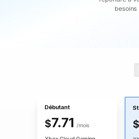
besoins 
Débutant
S
7.71
$
/mois
Xbox Cloud Gaming