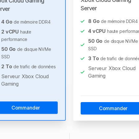
ox Cloud Gaming
Server
rver
8
Go
4
Go
de mémoire DDR4
de mémoire DDR4
4
vCPU
2
vCPU
haute performa
haute
performance
50
Go
de disque NVMe
50
Go
SSD
de disque NVMe
SSD
3
To
de trafic de donné
2
To
de trafic de données
Serveur Xbox Cloud
Gaming
Serveur Xbox Cloud
Gaming
Commander
Commander