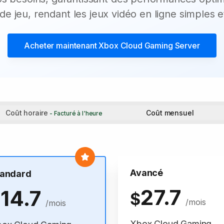
de jeu, rendant les jeux vidéo en ligne simples et
Acheter maintenant
Xbox Cloud Gaming Server
Coût horaire
Coût mensuel
- Facturé à l'heure
Avancé
tandard
27.7
14.7
$
$
/mois
/mois
Xbox Cloud Gaming