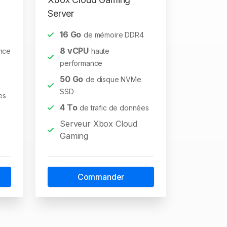
Server
16
Go
de mémoire DDR4
8
vCPU
nce
haute
performance
50
Go
de disque NVMe
SSD
es
4
To
de trafic de données
Serveur Xbox Cloud
Gaming
Commander