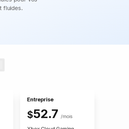
 fluides.
Entreprise
52.7
$
/mois
Xbox Cloud Gaming