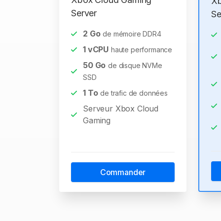
Xb
Server
Se
2
Go
de mémoire DDR4
1
vCPU
haute performance
50
Go
de disque NVMe
SSD
1
To
de trafic de données
Serveur Xbox Cloud
Gaming
Commander