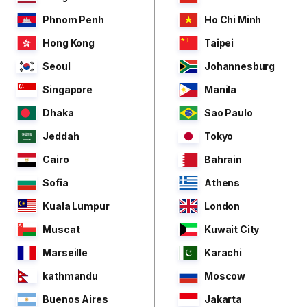
Phnom Penh
Ho Chi Minh
Hong Kong
Taipei
Seoul
Johannesburg
Singapore
Manila
Dhaka
Sao Paulo
Jeddah
Tokyo
Cairo
Bahrain
Sofia
Athens
Kuala Lumpur
London
Muscat
Kuwait City
Marseille
Karachi
kathmandu
Moscow
Buenos Aires
Jakarta