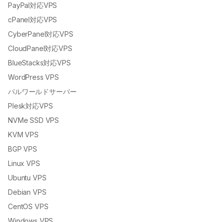
PayPal対応VPS
cPanel対応VPS
CyberPanel対応VPS
CloudPanel対応VPS
BlueStacks対応VPS
WordPress VPS
パルワールドサーバー
Plesk対応VPS
NVMe SSD VPS
KVM VPS
BGP VPS
Linux VPS
Ubuntu VPS
Debian VPS
CentOS VPS
Windows VPS