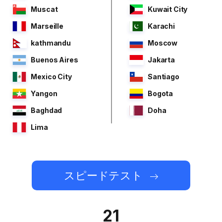
Muscat
Kuwait City
Marseille
Karachi
kathmandu
Moscow
Buenos Aires
Jakarta
Mexico City
Santiago
Yangon
Bogota
Baghdad
Doha
Lima
スピードテスト
21