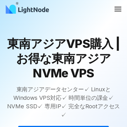
メニ
東南アジアVPS購入 |
お得な東南アジア
NVMe VPS
東南アジアデータセンター✓ Linuxと
Windows VPS対応✓ 時間単位の課金✓
NVMe SSD✓ 専用IP✓ 完全なRootアクセス
✓