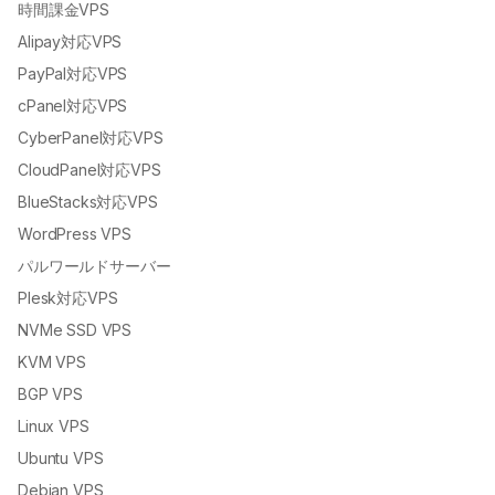
時間課金VPS
Alipay対応VPS
PayPal対応VPS
cPanel対応VPS
CyberPanel対応VPS
CloudPanel対応VPS
BlueStacks対応VPS
WordPress VPS
パルワールドサーバー
Plesk対応VPS
NVMe SSD VPS
KVM VPS
BGP VPS
Linux VPS
Ubuntu VPS
Debian VPS