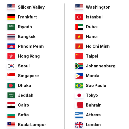
Silicon Valley
Washington
Frankfurt
Istanbul
Riyadh
Dubai
Bangkok
Hanoi
Phnom Penh
Ho Chi Minh
Hong Kong
Taipei
Seoul
Johannesburg
Singapore
Manila
Dhaka
Sao Paulo
Jeddah
Tokyo
Cairo
Bahrain
Sofia
Athens
Kuala Lumpur
London