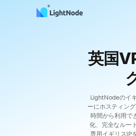
英国V
LightNod
ーにホスティングさ
時間から利用でき
化、完全なルー
専用イギリスIPを