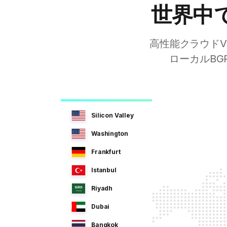
世界中
高性能クラウド
ローカルBG
Silicon Valley
Washington
Frankfurt
Istanbul
Riyadh
Dubai
Bangkok