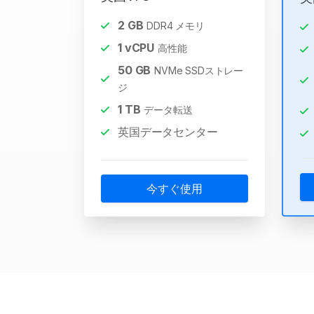
2
GB
DDR4 メモリ
1
vCPU
高性能
50
GB
NVMe SSDストレー
ジ
1
TB
データ転送
英国データセンター
今すぐ使用