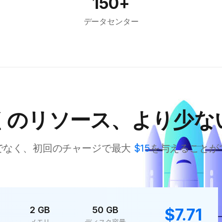
150+
データセンター
くのリソース、より少な
でなく、初回のチャージで最大
$15
を与えることが
2 GB
50 GB
$7.71
メモリ
ディスク容量