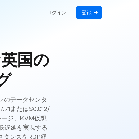
ログイン
登録
な英国の
グ
ドンのデータセンタ
または$0.012/
レージ、KVM仮想
低遅延を実現する
ンスタンスをRDP経