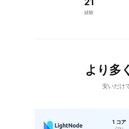
21
Tokyo
経験
Cairo
Bahrain
Sofia
Athens
Kuala Lumpur
より多
London
Muscat
安いだけ
Kuwait City
Marseille
Karachi
kathmandu
1 コア
CPU
Moscow