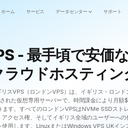
ホーム
サービス
データセンター
サポート
PS - 最手頃で安価
クラウドホスティン
eのイギリスVPS（ロンドンVPS）は、イギリス・ロン
れた仮想専用サーバーで、時間課金により月額$7.71
ます。すべてのロンドンVPSはNVMe SSDスト
トアクセス権、そしてイギリス全域のユーザーへの
使用します。LinuxまたはWindows VPS UKイ