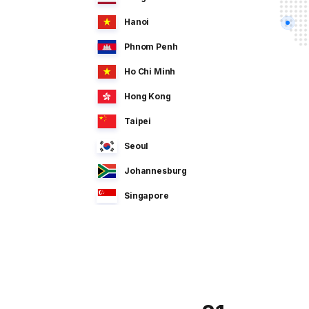
Hanoi
Phnom Penh
Ho Chi Minh
Hong Kong
Taipei
Seoul
Johannesburg
Singapore
Manila
Dhaka
Sao Paulo
Jeddah