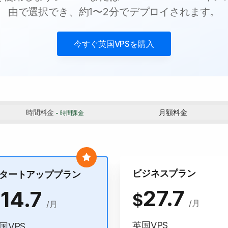
由で選択でき、約1〜2分でデプロイされます。
今すぐ
英国VPS
を購入
時間料金
月額料金
- 時間課金
ビジネスプラン
タートアッププラン
27.7
14.7
$
$
/月
/月
英国VPS
国VPS