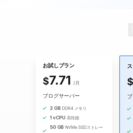
お試しプラン
ス
7.71
$
/月
ブログサーバー
ブ
2
GB
DDR4 メモリ
1
vCPU
高性能
50
GB
NVMe SSDストレー