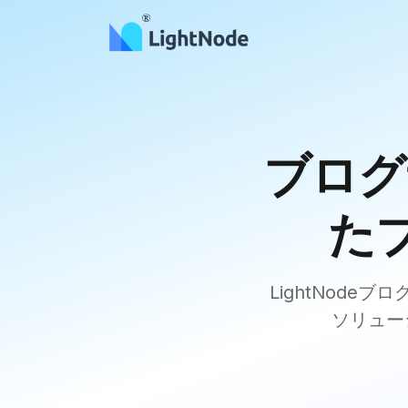
ブログ
た
LightNod
ソリュー