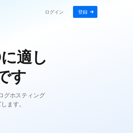
ログイン
登録
Oに適し
です
ブログホスティング
ズします。