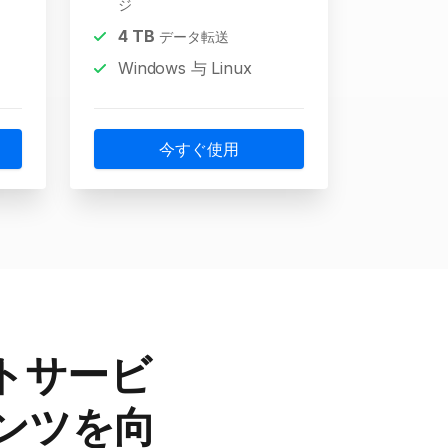
ジ
4
TB
データ転送
Windows 与 Linux
今すぐ使用
ストサービ
ンツを向