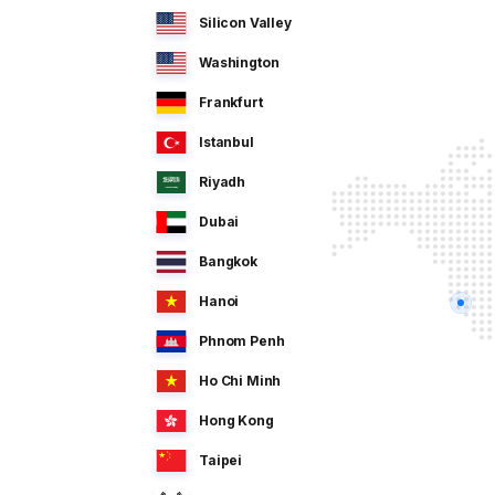
Silicon Valley
Washington
Frankfurt
Istanbul
Riyadh
Dubai
Bangkok
Hanoi
Phnom Penh
Ho Chi Minh
Hong Kong
Taipei