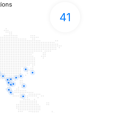
ions
41