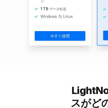
ジ
1
TB
データ転送
Windows 与 Linux
今すぐ使用
Ligh
スがど