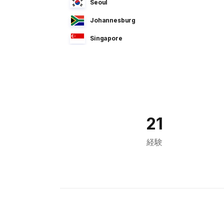
Seoul
Johannesburg
Singapore
Manila
Dhaka
Sao Paulo
Jeddah
21
Tokyo
経験
Cairo
Bahrain
Sofia
Athens
Kuala Lumpur