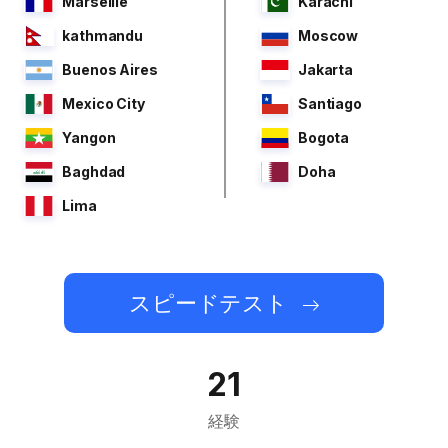
Marseille
Karachi
kathmandu
Moscow
Buenos Aires
Jakarta
Mexico City
Santiago
Yangon
Bogota
Baghdad
Doha
Lima
スピードテスト
21
経験