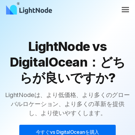
メニ
LightNode vs
DigitalOcean：どち
らが良いですか?
LightNodeは、より低価格、より多くのグロー
バルロケーション、より多くの革新を提供
し、より使いやすくします。
今すぐ
vs DigitalOcean
を購入