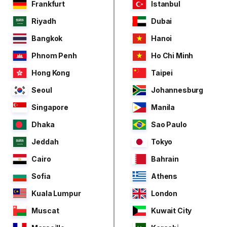
Frankfurt
Istanbul
Riyadh
Dubai
Bangkok
Hanoi
Phnom Penh
Ho Chi Minh
Hong Kong
Taipei
Seoul
Johannesburg
Singapore
Manila
Dhaka
Sao Paulo
Jeddah
Tokyo
Cairo
Bahrain
Sofia
Athens
Kuala Lumpur
London
Muscat
Kuwait City