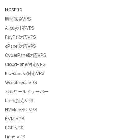
Hosting
時間課金VPS
Alipay対応VPS
PayPal対応VPS
cPanel対応VPS
CyberPanel対応VPS
CloudPanel対応VPS
BlueStacks対応VPS
WordPress VPS
パルワールドサーバー
Plesk対応VPS
NVMe SSD VPS
KVM VPS
BGP VPS
Linux VPS