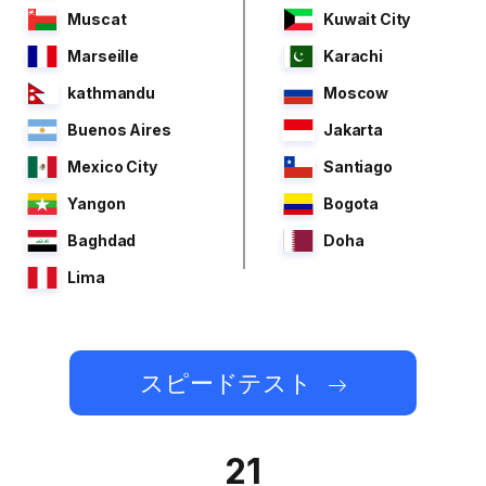
Muscat
Kuwait City
Marseille
Karachi
kathmandu
Moscow
Buenos Aires
Jakarta
Mexico City
Santiago
Yangon
Bogota
Baghdad
Doha
Lima
スピードテスト
21