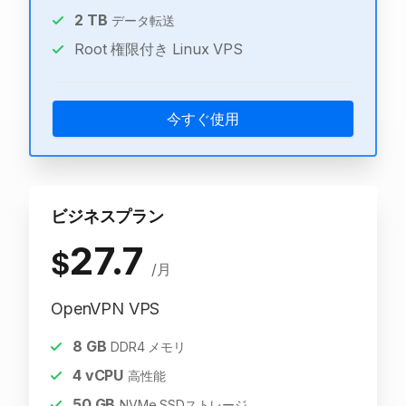
2
TB
データ転送
Root 権限付き Linux VPS
今すぐ使用
ビジネスプラン
27.7
$
/月
OpenVPN VPS
8
GB
DDR4 メモリ
4
vCPU
高性能
50
GB
NVMe SSDストレージ