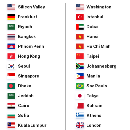
Silicon Valley
Washington
Frankfurt
Istanbul
Riyadh
Dubai
Bangkok
Hanoi
Phnom Penh
Ho Chi Minh
Hong Kong
Taipei
Seoul
Johannesburg
Singapore
Manila
Dhaka
Sao Paulo
Jeddah
Tokyo
Cairo
Bahrain
Sofia
Athens
Kuala Lumpur
London