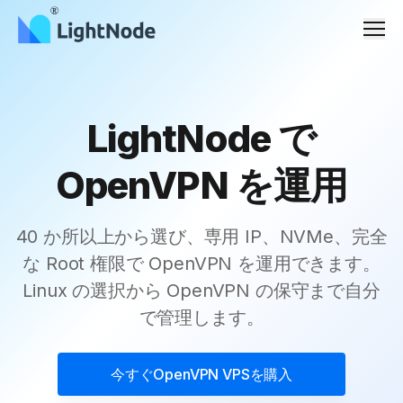
メニ
LightNode で
OpenVPN を運用
40 か所以上から選び、専用 IP、NVMe、完全
な Root 権限で OpenVPN を運用できます。
Linux の選択から OpenVPN の保守まで自分
で管理します。
今すぐ
OpenVPN VPS
を購入