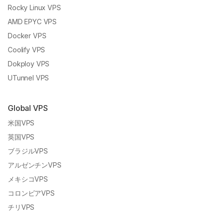
AlmaLinux VPS
Rocky Linux VPS
AMD EPYC VPS
Docker VPS
Coolify VPS
Dokploy VPS
UTunnel VPS
Global VPS
米国VPS
英国VPS
ブラジルVPS
アルゼンチンVPS
メキシコVPS
コロンビアVPS