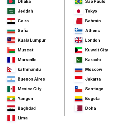
Dhaka
Sao Paulo
Jeddah
Tokyo
Cairo
Bahrain
Sofia
Athens
Kuala Lumpur
London
Muscat
Kuwait City
Marseille
Karachi
kathmandu
Moscow
Buenos Aires
Jakarta
Mexico City
Santiago
Yangon
Bogota
Baghdad
Doha
Lima