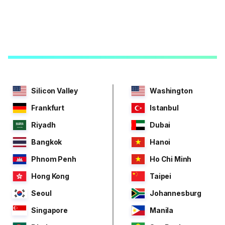
Silicon Valley
Washington
Frankfurt
Istanbul
Riyadh
Dubai
Bangkok
Hanoi
Phnom Penh
Ho Chi Minh
Hong Kong
Taipei
Seoul
Johannesburg
Singapore
Manila