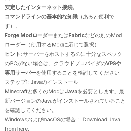
安定したインターネット接続
。
コマンドラインの基本的な知識
（あると便利で
す）。
Forge Modローダー
または
Fabric
などの別のMod
ローダー（使用するModに応じて選択）。
ヒント:
サーバーをホストするのに十分なスペック
のPCがない場合は、クラウドプロバイダの
VPSや
専用サーバー
を使用することを検討してください。
ステップ1: Javaのインストール
Minecraftと多くのModは
Java
を必要とします。最
新バージョンのJavaがインストールされていること
を確認してください。
WindowsおよびmacOSの場合：
Download Java
from here
.