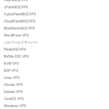
cPanel対応VPS
CyberPanel対応VPS
CloudPanel対応VPS
BlueStacks対応VPS
WordPress VPS
パルワールドサーバー
Plesk対応VPS
NVMe SSD VPS
KVM VPS
BGP VPS
Linux VPS
Ubuntu VPS
Debian VPS
CentOS VPS
Windows VPS