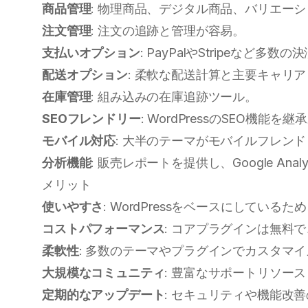
商品管理
: 物理商品、デジタル商品、バリエー
注文管理
: 注文の追跡と管理が容易。
支払いオプション
: PayPalやStripeなど
配送オプション
: 柔軟な配送計算と主要キャリ
在庫管理
: 組み込みの在庫追跡ツール。
SEOフレンドリー
: WordPressのSEO機能を継
モバイル対応
: 大半のテーマがモバイルフレン
分析機能
: 販売レポートを提供し、Google Ana
メリット
使いやすさ
: WordPressをベースにしている
コストパフォーマンス
: コアプラグインは無料
柔軟性
: 多数のテーマやプラグインでカスタマ
大規模なコミュニティ
: 豊富なサポートリソー
定期的なアップデート
: セキュリティや機能改