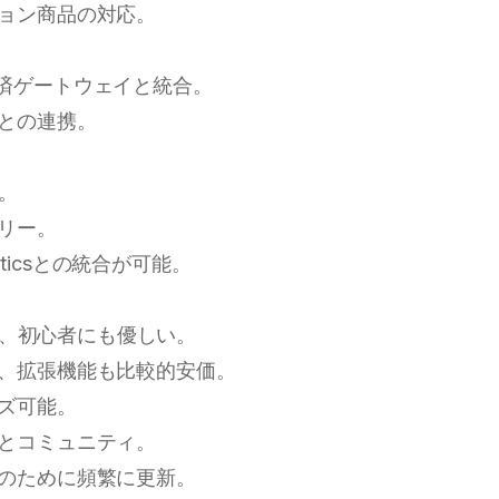
ション商品の対応。
多数の決済ゲートウェイと統合。
アとの連携。
承。
ドリー。
lyticsとの統合が可能。
ため、初心者にも優しい。
で、拡張機能も比較的安価。
イズ可能。
スとコミュニティ。
善のために頻繁に更新。