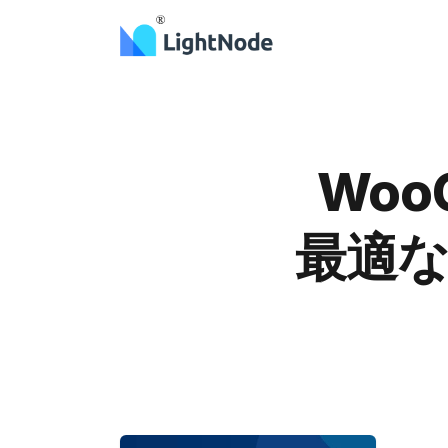
WooC
最適な