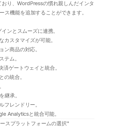
おり、WordPressの慣れ親しんだインタ
マース機能を追加することができます。
プラグインとスムーズに連携。
範なカスタマイズが可能。
ション商品の対応。
システム。
む多数の決済ゲートウェイと統合。
アとの統合。
。
機能を継承。
イルフレンドリー。
 Analyticsと統合可能。
最適なEコマースプラットフォームの選択"