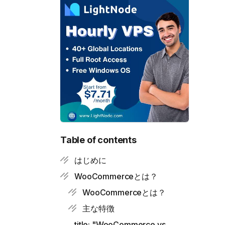
Table of contents
はじめに
WooCommerceとは？
WooCommerceとは？
主な特徴
title: "WooCommerce vs