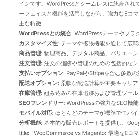
インです。WordPressとシームレスに統合されて
ーフェイスと機能を活用しながら、強力なEコ
主な特徴
WordPressとの統合
: WordPressテーマや
カスタマイズ性
: テーマや拡張機能を通じて広
商品管理
: 物理商品、デジタル商品、バリエー
注文管理
: 注文の追跡や管理のための包括的な
支払いオプション
: PayPalやStripeを含
配送オプション
: 柔軟な配送計算や主要キャリ
在庫管理
: 組み込みの在庫追跡および管理ツール
SEOフレンドリー
: WordPressの強力なSEO
モバイル対応
: ほとんどのテーマが標準でモバ
分析機能
: 基本的な販売レポートを提供し、Google
title: "WooCommerce vs Magento: 