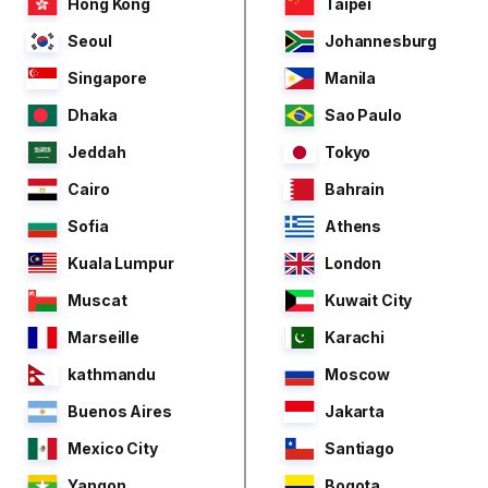
Hong Kong
Taipei
Seoul
Johannesburg
Singapore
Manila
Dhaka
Sao Paulo
Jeddah
Tokyo
Cairo
Bahrain
Sofia
Athens
Kuala Lumpur
London
Muscat
Kuwait City
Marseille
Karachi
kathmandu
Moscow
Buenos Aires
Jakarta
Mexico City
Santiago
Yangon
Bogota