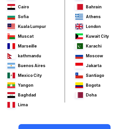
Cairo
Bahrain
Sofia
Athens
Kuala Lumpur
London
Muscat
Kuwait City
Marseille
Karachi
kathmandu
Moscow
Buenos Aires
Jakarta
Mexico City
Santiago
Yangon
Bogota
Baghdad
Doha
Lima